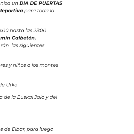
aniza un
DIA DE PUERTAS
-deportiva
para toda la
9:00 hasta las 23:00
ermín Calbetón,
án las siguientes
es y niños a los montes
 de Urko
a de la Euskal Jaia y del
os de Eibar, para luego