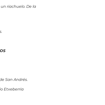
un riachuelo. De la
s.
OS
 de San Andrés.
io Etxeberria