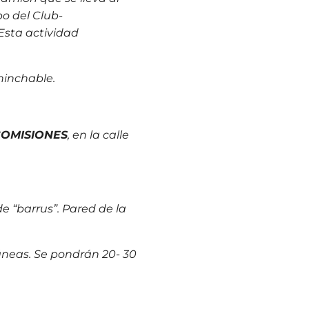
po del Club-
 Esta actividad
 hinchable.
COMISIONES
, en la calle
e “barrus”. Pared de la
áneas. Se pondrán 20- 30