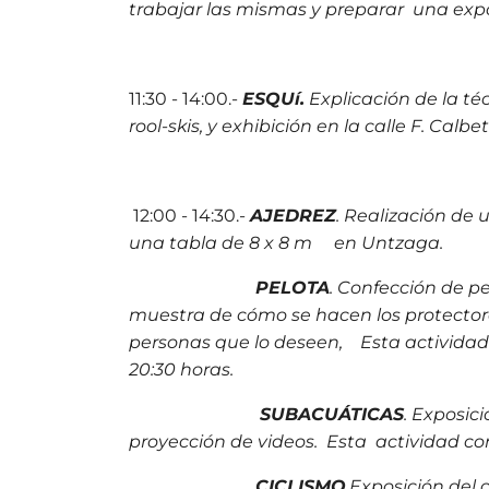
trabajar las mismas y preparar una expos
11:30 - 14:00.-
ESQUí.
Explicación de la téc
rool-skis, y exhibición en la calle F. Calbe
12:00 - 14:30.-
AJEDREZ
. Realización de
una tabla de 8 x 8 m en Untzaga.
PELOTA
. Confección de p
muestra de cómo se hacen los protector
personas que lo deseen, Esta actividad
20:30 horas.
SUBACUÁTICAS
. Exposic
proyección de videos. Esta actividad co
CICLISMO
.Exposición del 