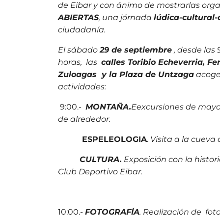
de Eibar y con ánimo de mostrarlas org
ABIERTAS
, una jórnada
lúdica-cultural
ciudadanía.
El sábado
29 de septiembre
, desde las 
horas, las
calles Toribio Echeverria, F
Zuloagas y la Plaza de Untzaga
acoger
actividades:
9:00.-
MONTAÑA.
Eexcursiones de mayor
de alrededor.
ESPELEOLOGIA
.
Visita a la cueva
CULTURA.
Exposición con la histori
Club Deportivo Eibar.
10:00.-
FOTOGRAFÍA
. Realización de fot