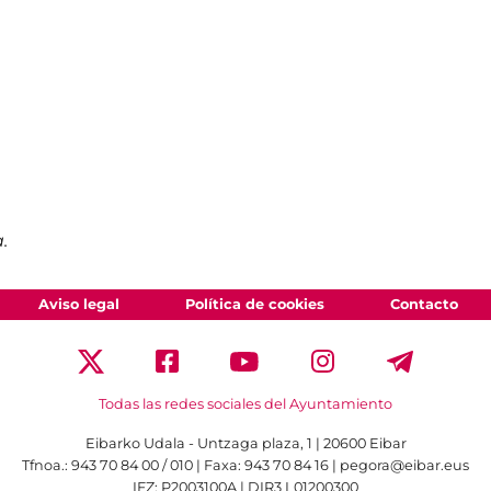
.
Aviso legal
Política de cookies
Contacto
Todas las redes sociales del Ayuntamiento
Eibarko Udala - Untzaga plaza, 1 | 20600 Eibar
Tfnoa.: 943 70 84 00 / 010 | Faxa: 943 70 84 16 | pegora@eibar.eus
IFZ: P2003100A | DIR3 L01200300