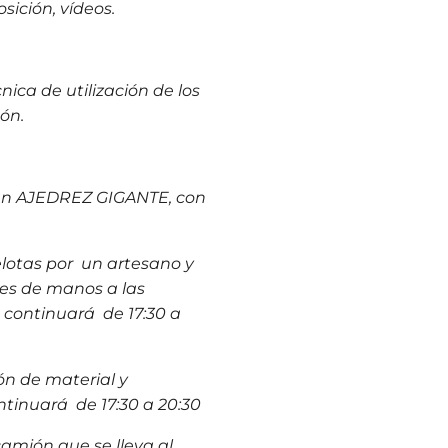
ición, vídeos.
nica de utilización de los
tón.
 un AJEDREZ GIGANTE, con
elotas por un artesano y
es de manos a las
 continuará de 17:30 a
ión de material y
ntinuará de 17:30 a 20:30
camión que se lleva al