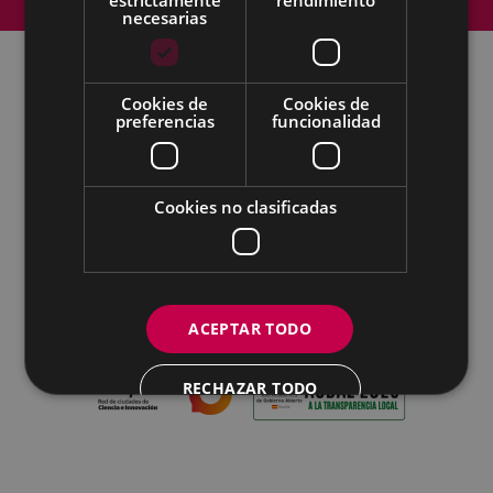
Accesibilidad
necesarias
Cookies de
Cookies de
Todas las redes sociales del Ayuntamiento
preferencias
funcionalidad
Eibarko Udala - Untzaga plaza, 1 | 20600 Eibar
Tfnoa.: 943 70 84 00 / 010 | Faxa: 943 70 84 16 |
pegora@eibar.eus
Cookies no clasificadas
IFZ: P2003100A | DIR3 L01200300
ACEPTAR TODO
RECHAZAR TODO
MOSTRAR DETALLES