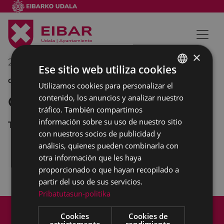
×
20/01/2012
00:00
-
00:00
Ese sitio web utiliza cookies
CINE
Utilizamos cookies para personalizar el
BASQUE
contenido, los anuncios y analizar nuestro
Cine en el Coliseo
SPANISH
tráfico. También compartimos
información sobre su uso de nuestro sitio
Teatro Coliseo
con nuestros socios de publicidad y
análisis, quienes pueden combinarla con
otra información que les haya
LA FUENTE DE LAS MUJERES
22:30
proporcionado o que hayan recopilado a
NADER Y SIMIN, UNA SEPARACIÓN
22:30
partir del uso de sus servicios.
Pribatutasun-politika
Mapa del Sitio
Aviso legal
Cookies
Cookies de
Política de cookies
Contacto
estrictamente
rendimiento