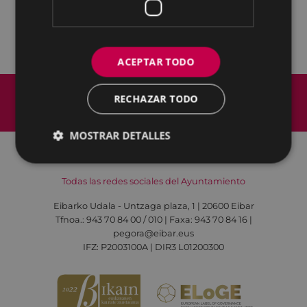
ACEPTAR TODO
Mapa del Sitio
Aviso legal
RECHAZAR TODO
Política de cookies
Contacto
Accesibilidad
MOSTRAR DETALLES
Todas las redes sociales del Ayuntamiento
Eibarko Udala - Untzaga plaza, 1 | 20600 Eibar
Tfnoa.: 943 70 84 00 / 010 | Faxa: 943 70 84 16 |
pegora@eibar.eus
IFZ: P2003100A | DIR3 L01200300