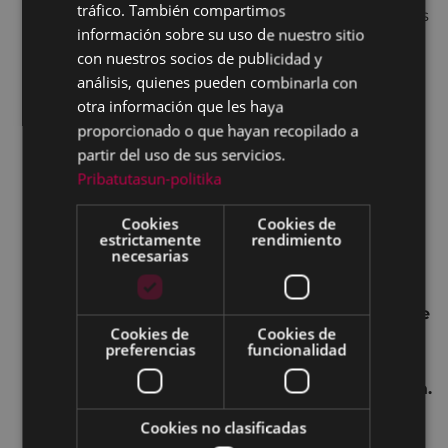
tráfico. También compartimos
rugby taldea, Eibarko eskubaloi taldea, escuelas
información sobre su uso de nuestro sitio
de Eibar y profesionales de Herri kirolak a
con nuestros socios de publicidad y
partir de las 11:45 horas.
análisis, quienes pueden combinarla con
otra información que les haya
A lo largo de toda la mañana,
puesto de talos
a
proporcionado o que hayan recopilado a
cargo de
AEK.
partir del uso de sus servicios.
Pasacalle
de la Banda de música Cielito
a las
Pribatutasun-politika
18:30 horas y posterior
concierto
en Untzaga a
las 19:00 horas:
Cookies
Cookies de
estrictamente
rendimiento
necesarias
Animación de calle
a cargo de
Eibarko
trikitilari gazteak.
KANTU AFARIA, preparada por sociedades de
Cookies de
Cookies de
la ciudad con productos de caserío. Cantos
preferencias
funcionalidad
con
Domentx eta Benik y
romería con
Jainaga eta Narbaiza.
21:30 Carpa de
Untzaga.
Cookies no clasificadas