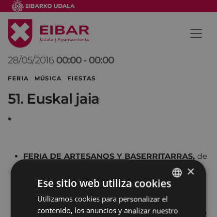
28/05/2016
00:00
-
00:00
FERIA MÚSICA FIESTAS
51. Euskal jaia
*
FERIA DE ARTESANOS Y BASERRITARRAS,
de
×
Eibar y otras localidades, de la mano de Eibart,
Eibarko baserritarrak y Debemen. 10:00 -14:00
Ese sitio web utiliza cookies
Toribio Etxebarria kalea
.
Utilizamos cookies para personalizar el
BASQUE
contenido, los anuncios y analizar nuestro
HERRI-KIROLAK y BERTSOLARIS
con
Eibarko
SPANISH