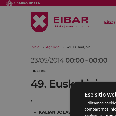
Eibar
Inicio
Agenda
49. Euskal jaia
23/05/2014
00:00
-
00:00
FIESTAS
49. Euskal jaia
Ese sitio we
*
Utilizamos cookie
compartimos infor
KALIAN JOLASIAN
17:00 - 19:00 .-
análisis, quiene