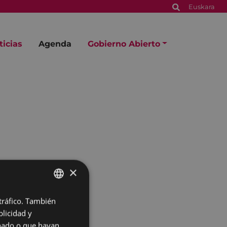
Euskara
ticias
Agenda
Gobierno Abierto
×
 tráfico. También
BASQUE
licidad y
SPANISH
onado o que hayan