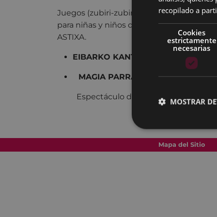
recopilado a parti
Juegos (zubiri-zubiri, zapitxoan, sokakoak
para niñas y niños de 5, 6 y 7 años dinam
Cookies
ASTIXA.
estrictamente
necesarias
EIBARKO KANTUZALEAK
19:30 - 22
MAGIA PARRASTAN
23:00
carpa
Espectáculo de magia de la mano d
MOSTRAR DE
Mapa del Sitio