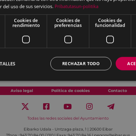
r del uso de sus servicios.
Pribatutasun-politika
, txingorka, gomakoak...)
izados por
Cookies de
Cookies de
Cookies de
rendimiento
preferencias
funcionalidad
:00
 de Untzaga
e
Imanol Ituiño
TALLES
RECHAZAR TODO
ACE
Aviso legal
Política de cookies
Contacto
Todas las redes sociales del Ayuntamiento
Eibarko Udala - Untzaga plaza, 1 | 20600 Eibar
Tfnoa.: 943 70 84 00 / 010 | Faxa: 943 70 84 16 | pegora@eibar.eus