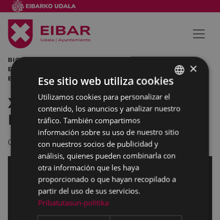
BIC GIPUZKOA BERRILAN XXV PREMIOS TORIBIO
×
ECHEVARRIA EIBAR MIGUEL DE LOS TOYOS TORIBIO
Ese sitio web utiliza cookies
ECHEVARRIA AYUNTAMIENTO DE EIBAR
Utilizamos cookies para personalizar el
BASQUE
XXV Premios Toribio
contenido, los anuncios y analizar nuestro
SPANISH
Echevarria
tráfico. También compartimos
información sobre su uso de nuestro sitio
05/05/2015
con nuestros socios de publicidad y
análisis, quienes pueden combinarla con
otra información que les haya
proporcionado o que hayan recopilado a
partir del uso de sus servicios.
Pribatutasun-politika