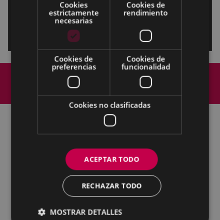
Cookies
Cookies de
estrictamente
rendimiento
necesarias
Cookies de
Cookies de
preferencias
funcionalidad
Mapa del Sitio
Aviso legal
Política de cookies
Contacto
Accesibilidad
Cookies no clasificadas
Todas las redes sociales del Ayuntamiento
Eibarko Udala - Untzaga plaza, 1 | 20600 Eibar
ACEPTAR TODO
Tfnoa.: 943 70 84 00 / 010 | Faxa: 943 70 84 16 |
pegora@eibar.eus
RECHAZAR TODO
IFZ: P2003100A | DIR3 L01200300
MOSTRAR DETALLES