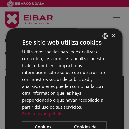
×
FP FORMACIÓN PROFESIONAL EIBAR AYUNTAMIENTO DE
EIBAR IKASENPRESA GOBIERNO VACSO FERIA
Ese sitio web utiliza cookies
Utilizamos cookies para personalizar el
BASQUE
V Feria Ikasenpresa
contenido, los anuncios y analizar nuestro
SPANISH
tráfico. También compartimos
03/02/2016
información sobre su uso de nuestro sitio
con nuestros socios de publicidad y
análisis, quienes pueden combinarla con
otra información que les haya
proporcionado o que hayan recopilado a
partir del uso de sus servicios.
Pribatutasun-politika
Cookies
Cookies de