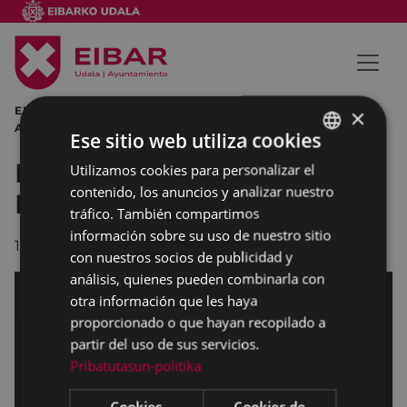
EIBARKO UMIEN KUADERNUA AYUNTAMIENTO DE EIBAR
×
ATXIA MOTXIA EGO IBARRA EIBAR
Ese sitio web utiliza cookies
Presentación Atxia Motxia.
Utilizamos cookies para personalizar el
BASQUE
contenido, los anuncios y analizar nuestro
Eibarko Umien Kuadernua.
SPANISH
tráfico. También compartimos
información sobre su uso de nuestro sitio
11/12/2014
con nuestros socios de publicidad y
análisis, quienes pueden combinarla con
otra información que les haya
proporcionado o que hayan recopilado a
partir del uso de sus servicios.
Pribatutasun-politika
Cookies
Cookies de