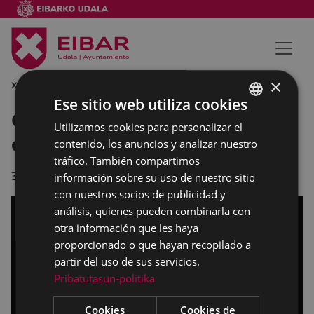
×
XIII ON EKIN EKINGUNE
Ese sitio web utiliza cookies
Oxygen y Xabalo ganadores
Utilizamos cookies para personalizar el
BASQUE
de los XIII Premios On Ekin
contenido, los anuncios y analizar nuestro
SPANISH
tráfico. También compartimos
31/10/2025
información sobre su uso de nuestro sitio
con nuestros socios de publicidad y
análisis, quienes pueden combinarla con
otra información que les haya
proporcionado o que hayan recopilado a
partir del uso de sus servicios.
Pribatutasun-politika
Cookies
Cookies de