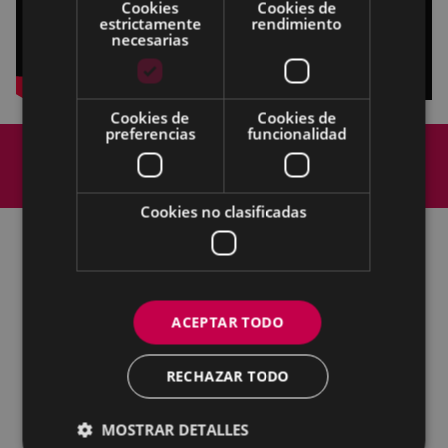
Cookies
Cookies de
estrictamente
rendimiento
necesarias
Cookies de
Cookies de
preferencias
funcionalidad
Mapa del Sitio
Aviso legal
Política de cookies
Contacto
Accesibilidad
Cookies no clasificadas
Todas las redes sociales del Ayuntamiento
Eibarko Udala - Untzaga plaza, 1 | 20600 Eibar
ACEPTAR TODO
Tfnoa.: 943 70 84 00 / 010 | Faxa: 943 70 84 16 |
pegora@eibar.eus
RECHAZAR TODO
IFZ: P2003100A | DIR3 L01200300
MOSTRAR DETALLES