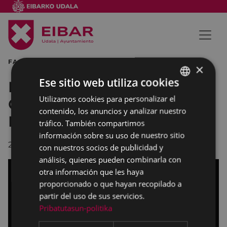
FACTORING DE VERANO FERIA DE OPORTUNIDADES
×
Ese sitio web utiliza cookies
Nueva edición de la Feria de
Utilizamos cookies para personalizar el
BASQUE
Oportunidades de Verano en
contenido, los anuncios y analizar nuestro
SPANISH
Eibar
tráfico. También compartimos
información sobre su uso de nuestro sitio
22/07/2025
con nuestros socios de publicidad y
análisis, quienes pueden combinarla con
otra información que les haya
proporcionado o que hayan recopilado a
partir del uso de sus servicios.
Pribatutasun-politika