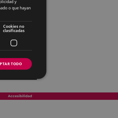
licidad y
SPANISH
onado o que hayan
Cookies no
clasificadas
PTAR TODO
Accesibilidad