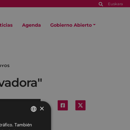
Euskara
ticias
Agenda
Gobierno Abierto
OYOS
vadora"
×
 tráfico. También
BASQUE