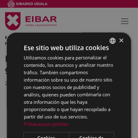
EIBAR AYUNTAMIENTO DE EIBAR MIGUEL DE LOS TOYOS
×
HOMENAJE NIÑOS DE LA GUERRA
Ese sitio web utiliza cookies
Homenaje a los niños de la
Utilizamos cookies para personalizar el
BASQUE
contenido, los anuncios y analizar nuestro
guerra en Eibar.
SPANISH
tráfico. También compartimos
información sobre su uso de nuestro sitio
27/12/2012
con nuestros socios de publicidad y
análisis, quienes pueden combinarla con
otra información que les haya
proporcionado o que hayan recopilado a
partir del uso de sus servicios.
Pribatutasun-politika
Cookies
Cookies de