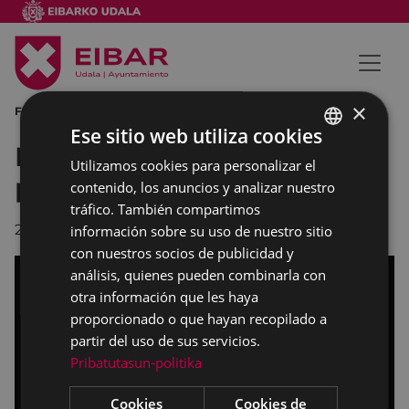
×
FÉLIX ELCOROIRIBE TXOPITEA ETA PAKEA
Ese sitio web utiliza cookies
Félix Elcoroiribe recibió el
Utilizamos cookies para personalizar el
BASQUE
premio "Txopitea eta pakea"
contenido, los anuncios y analizar nuestro
SPANISH
tráfico. También compartimos
22/12/2025
información sobre su uso de nuestro sitio
con nuestros socios de publicidad y
análisis, quienes pueden combinarla con
otra información que les haya
proporcionado o que hayan recopilado a
partir del uso de sus servicios.
Pribatutasun-politika
Cookies
Cookies de