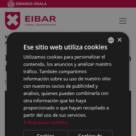
PORTALEA EIBAR EXPOSICIÓN MUSEO DE LA INDUSTRIA
×
ARMERA MODA ION FIZ MIGUEL DE LOS TOYOS
Ese sitio web utiliza cookies
Exposición 'XV aniversario Ion
Utilizamos cookies para personalizar el
BASQUE
contenido, los anuncios y analizar nuestro
Fiz en la alta costura'
SPANISH
tráfico. También compartimos
información sobre su uso de nuestro sitio
12/12/2017
con nuestros socios de publicidad y
análisis, quienes pueden combinarla con
otra información que les haya
proporcionado o que hayan recopilado a
partir del uso de sus servicios.
Pribatutasun-politika
Cookies
Cookies de