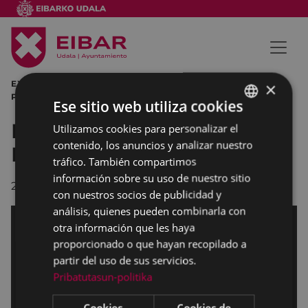
EXPOSICIÓN EIBAR BIHARRA JOSÉ ZUGASTI ARIMAKOA
×
PORTALEA AYUNTAMIENTO DE EIBAR
Ese sitio web utiliza cookies
Exposición José Zugasti
Utilizamos cookies para personalizar el
BASQUE
contenido, los anuncios y analizar nuestro
BIHARRA DEL ALMA
SPANISH
tráfico. También compartimos
información sobre su uso de nuestro sitio
22/11/2016
con nuestros socios de publicidad y
análisis, quienes pueden combinarla con
otra información que les haya
proporcionado o que hayan recopilado a
partir del uso de sus servicios.
Pribatutasun-politika
Cookies
Cookies de