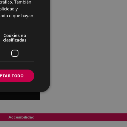
 tráfico. También
BASQUE
licidad y
SPANISH
onado o que hayan
Cookies no
clasificadas
PTAR TODO
Accesibilidad