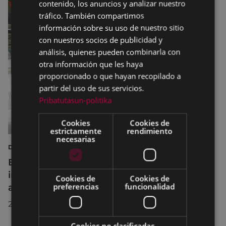
contenido, los anuncios y analizar nuestro
SPANISH
tráfico. También compartimos
información sobre su uso de nuestro sitio
con nuestros socios de publicidad y
análisis, quienes pueden combinarla con
otra información que les haya
proporcionado o que hayan recopilado a
partir del uso de sus servicios.
Pribatutasun-politika
Cookies
Cookies de
estrictamente
rendimiento
necesarias
DEPORTES
Eibar adapta los horarios de sus
instalaciones deportivas durante el mes de
Cookies de
Cookies de
preferencias
funcionalidad
agosto para realizar mejoras
29/07/2026
Cookies no clasificadas