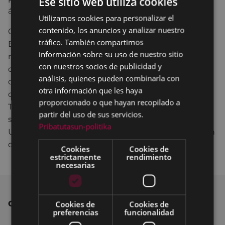
Ese sitio web utiliza cookies
árboles de la especie Crataegus Laevigata.
Utilizamos cookies para personalizar el
BASQUE
contenido, los anuncios y analizar nuestro
Con esta nueva actuación, el Ayuntamiento de
SPANISH
tráfico. También compartimos
Eibar da un nuevo paso en el plan de favorecer la
información sobre su uso de nuestro sitio
movilidad peatonal e impulsar la actividad
con nuestros socios de publicidad y
comercial mediante la progresiva creación en las
análisis, quienes pueden combinarla con
calles céntricas de la ciudad de zonas de
otra información que les haya
coexistencia. Desde que hace años se transformara
proporcionado o que hayan recopilado a
Toribio Etxebarria en calle de coexistencia, han
partir del uso de sus servicios.
seguido los mismos pasos Ego Gain, San Agustín,
Pribatutasun-politika
Unzaga (travesía del Guridi), Estaziño, Zuloagatarren
o Legarre.
Cookies
Cookies de
estrictamente
rendimiento
necesarias
OTRAS NOTICIAS
Cookies de
Cookies de
preferencias
funcionalidad