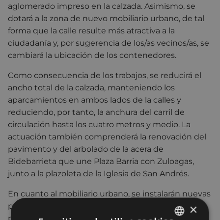
aglomerado impreso en la calzada. Asimismo, se
dotará a la zona de nuevo mobiliario urbano, de tal
forma que la calle resulte más atractiva a la
ciudadanía y, por sugerencia de los/as vecinos/as, se
cambiará la ubicación de los contenedores.
Como consecuencia de los trabajos, se reducirá el
ancho total de la calzada, manteniendo los
aparcamientos en ambos lados de la calles y
reduciendo, por tanto, la anchura del carril de
circulación hasta los cuatro metros y medio. La
actuación también comprenderá la renovación del
pavimento y del arbolado de la acera de
Bidebarrieta que une Plaza Barria con Zuloagas,
junto a la plazoleta de la Iglesia de San Andrés.
En cuanto al mobiliario urbano, se instalarán nuevas
papeleras, se renovará la señalización vertical y se
×
procederá a la plantación de 11 ejemplares de