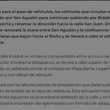
para el paso de vehículos, los vehículos que circulen 
rán por San Agustín para continuar subiendo por Bideba
berria y retomar la dirección hacia la calle San Juan. E
se renovará la acera entre San Agustín y la confluencia 
aleras que bajan hacia el Rialto y se llevará a cabo el a
te.
a calle Errebal, en el tramo comprendido entre el cruce de
lián Etxeberria (Aldapatxo), se llevará a cabo a partir de
e un asfaltado similar al utilizado en Plaza Barria, Legar
o y con dibujo de adoquín.
iará con las labores previas de preparación que darán pas
 de la base de la capa de rodadura. Esta actuación tendr
l día siguiente se procederá al asfaltado de la calle y, en 
alizará la impresión del aglomerado con formato de adoqu