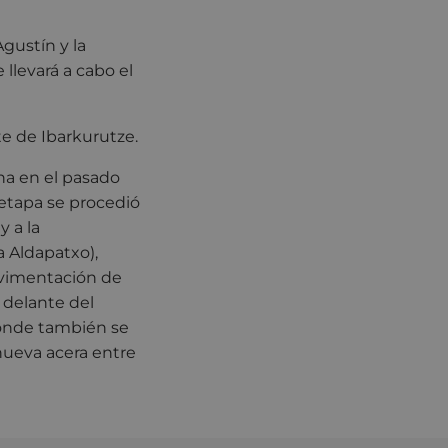
gustín y la
 llevará a cabo el
te de Ibarkurutze.
cha en el pasado
etapa se procedió
y a la
 Aldapatxo),
avimentación de
 delante del
donde también se
nueva acera entre