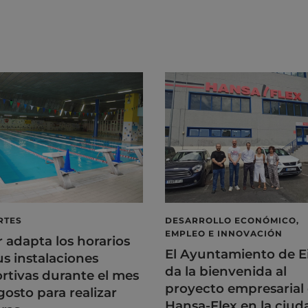
RTES
DESARROLLO ECONÓMICO,
EMPLEO E INNOVACIÓN
r adapta los horarios
El Ayuntamiento de E
us instalaciones
da la bienvenida al
rtivas durante el mes
proyecto empresarial
gosto para realizar
Hansa-Flex en la ciud