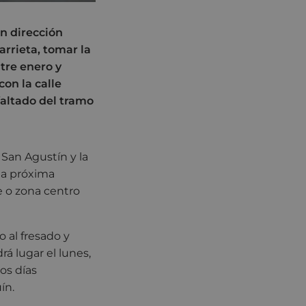
en dirección
rrieta, tomar la
ntre enero y
con la calle
sfaltado del tramo
 San Agustín y la
 la próxima
re o zona centro
o al fresado y
á lugar el lunes,
los días
ín.