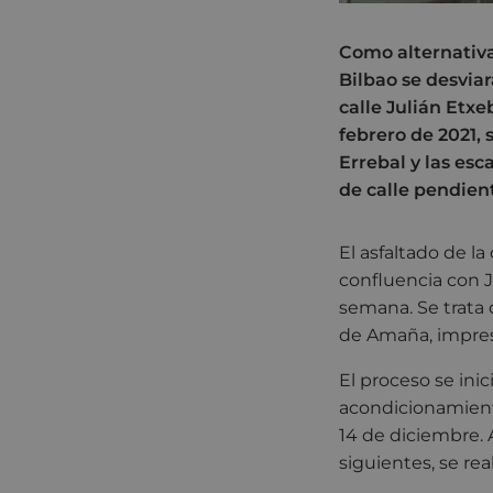
Como alternativa 
Bilbao se desvia
calle Julián Etxe
febrero de 2021, 
Errebal y las esc
de calle pendien
El asfaltado de l
confluencia con Ju
semana. Se trata d
de Amaña, impres
El proceso se inic
acondicionamiento
14 de diciembre. A
siguientes, se re