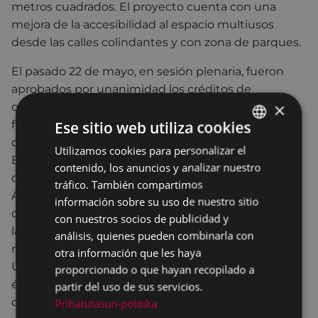
metros cuadrados. El proyecto cuenta con una
mejora de la accesibilidad al espacio multiusos
desde las calles colindantes y con zona de parques.
El pasado 22 de mayo, en sesión plenaria, fueron
aprobados por unanimidad los créditos de
×
compromiso plurianuales, hasta el año 2018, para la
Ese sitio web utiliza cookies
financiación del gasto correspondiente a las obras
del proyecto "Edificio Multifuncional y
Utilizamos cookies para personalizar el
BASQUE
Equipamiento Cultural Errebal". Con la aprobación
contenido, los anuncios y analizar nuestro
SPANISH
de esta planificación presupuestaria, el
tráfico. También compartimos
Ayuntamiento tiene garantizada la cobertura anual
información sobre su uso de nuestro sitio
del coste de los trabajos, incluyendo la dirección de
con nuestros socios de publicidad y
la obra, en base al plan de ejecución de las obras,
análisis, quienes pueden combinarla con
redactado y presentado por Vaumm Arquitectura y
otra información que les haya
Urbanismo SLP, y a las necesidades e hitos que en
proporcionado o que hayan recopilado a
él se presentan para cada año, hasta la finalización
partir del uso de sus servicios.
de las obras.
Pribatutasun-politika