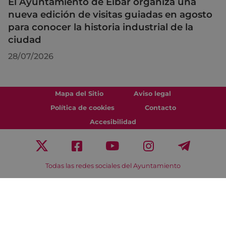
El Ayuntamiento de Eibar organiza una
nueva edición de visitas guiadas en agosto
para conocer la historia industrial de la
ciudad
28/07/2026
Mapa del Sitio
Aviso legal
Política de cookies
Contacto
Accesibilidad
Todas las redes sociales del Ayuntamiento
Eibarko Udala - Untzaga plaza, 1 | 20600 Eibar
Tfnoa.: 943 70 84 00 / 010 | Faxa: 943 70 84 16 |
pegora@eibar.eus
IFZ: P2003100A | DIR3 L01200300