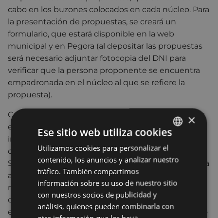
cabo en los buzones colocados en cada núcleo. Para
la presentación de propuestas, se creará un
formulario, que estará disponible en la web
municipal y en Pegora (al depositar las propuestas
será necesario adjuntar fotocopia del DNI para
verificar que la persona proponente se encuentra
empadronada en el núcleo al que se refiere la
propuesta).
Cada persona podrá presentar cuantas propuestas
×
estime oportunas, propuestas que serán
Ese sitio web utiliza cookies
incorporadas a la web municipal para su
Utilizamos cookies para personalizar el
BASQUE
conocimiento por parte de toda la ciudadanía.
contenido, los anuncios y analizar nuestro
Serán retiradas aquellas propuestas a las que les sea
SPANISH
tráfico. También compartimos
aplicable alguno de los siguientes supuestos: que
información sobre su uso de nuestro sitio
no sean competencia municipal, que no
con nuestros socios de publicidad y
correspondan a la zona en la que está
análisis, quienes pueden combinarla con
empadronada la persona que realiza la propuesta, o
otra información que les haya