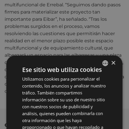
multifuncional de Errebal. “Seguimos dando pasos
firmes para materializar este proyecto tan
importante para Eibar”, ha señalado. “Tras los
problemas surgidos en el proceso, vamos
resolviendo las cuestiones que permitirán hacer
realidad en el menor plazo posible este espacio
multifuncional y de equipamiento cultural, que
albergará un espacio para las eibarresas y una plaza
×
del mercado, para toda la ciudadanía eibarresa. Aún,
Ese sitio web utiliza cookies
quedan pasos importantes por dar, pero lo
conseguido hasta el momento es una muestra clara
Utilizamos cookies para personalizar el
BASQUE
del compromiso que el equipo de Gobierno tiene
contenido, los anuncios y analizar nuestro
SPANISH
con la consecución de este proyecto”.
tráfico. También compartimos
información sobre su uso de nuestro sitio
con nuestros socios de publicidad y
análisis, quienes pueden combinarla con
otra información que les haya
OTRAS NOTICIAS
proporcionado o que hayan recopilado a