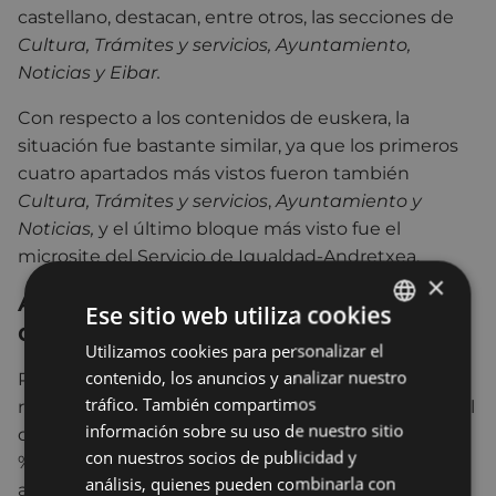
castellano, destacan, entre otros, las secciones de
Cultura, Trámites y servicios, Ayuntamiento,
Noticias y Eibar.
Con respecto a los contenidos de euskera, la
situación fue bastante similar, ya que los primeros
cuatro apartados más vistos fueron también
Cultura,
Trámites y servicios
,
Ayuntamiento y
Noticias,
y el último bloque más visto fue el
microsite del Servicio de Igualdad-Andretxea.
×
Aumento de visitas desde
Ese sitio web utiliza cookies
dispositivos móviles
Utilizamos cookies para personalizar el
BASQUE
contenido, los anuncios y analizar nuestro
Por otro lado, un año más, el número de visitas
SPANISH
tráfico. También compartimos
realizadas desde dispositivos móviles fue superior al
información sobre su uso de nuestro sitio
de ordenadores y tablets, alcanzando la cifra del 60
con nuestros socios de publicidad y
%, mientras que un 38,39 % de los/as usuarios/as
análisis, quienes pueden combinarla con
accedieron desde un ordenador y poco más del 1,61