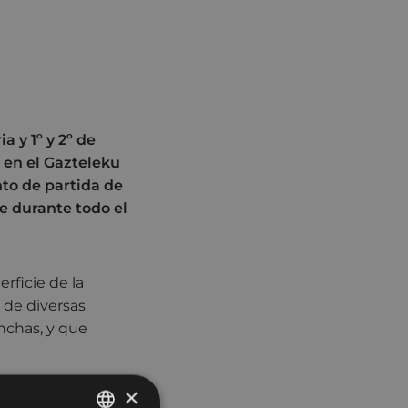
a y 1º y 2º de
, en el Gazteleku
nto de partida de
te durante todo el
rficie de la
 de diversas
nchas, y que
a y la ludoteca
×