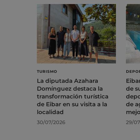
TURISMO
DEPO
La diputada Azahara
Eiba
Domínguez destaca la
de s
transformación turística
depo
de Eibar en su visita a la
de a
localidad
mejo
30/07/2026
29/07