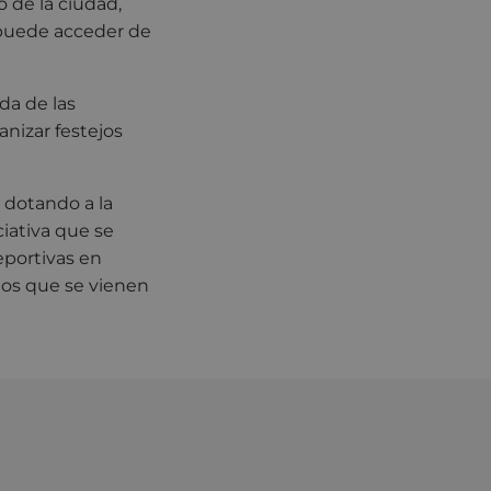
o de la ciudad,
e puede acceder de
da de las
izar festejos
 dotando a la
ciativa que se
eportivas en
los que se vienen