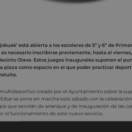
jokuak’ está abierta a los escolares de 5º y 6º de Primari
es necesario inscribirse previamente, hasta el viernes
 Jacinto Olave. Estos juegos inaugurales suponen el pu
 la plaza como espacio en el que poder practicar depor
ratuita.
multideportivo creado por el Ayuntamiento sobre la supe
 Eibar se pone en marcha este sábado con la celebración
gos que servirán de arranque y de inauguración de las ca
r el funcionamiento de este nuevo servicio.
tá organizada con la colaboración del Gazteleku Indianoku