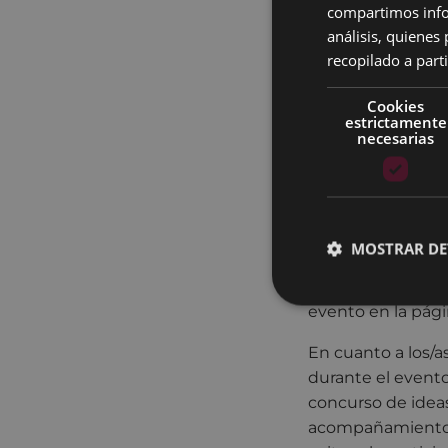
Desarrollo Económ
compartimos infor
relevantes en el á
análisis, quiene
recopilado a parti
Las diferentes a
divulgativo y téc
Cookies
estrictamente
relevantes en el 
necesarias
competiciones de
Para llevar adelan
Discord, que fue 
de marzo contaba 
MOSTRAR DE
superó todas las 
directo, cifra sim
evento en la pág
En cuanto a los/a
durante el evento
concurso de idea
acompañamiento y