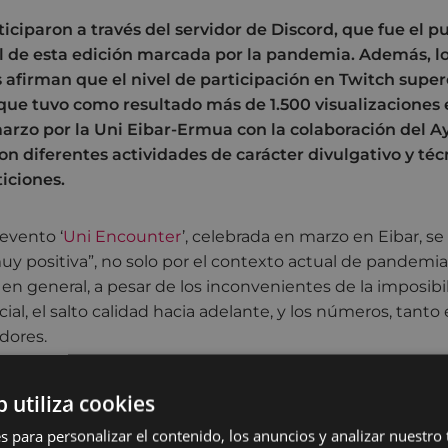
iciparon a través del servidor de Discord, que fue el p
l de esta edición marcada por la pandemia. Además, lo
 afirman que el nivel de participación en Twitch super
 que tuvo como resultado más de 1.500 visualizaciones 
rzo por la Uni Eibar-Ermua con la colaboración del 
ron diferentes actividades de carácter divulgativo y técn
iciones.
 evento ‘
Uni Encounter
’, celebrada en marzo en Eibar, s
uy positiva”, no solo por el contexto actual de pandemi
o en general, a pesar de los inconvenientes de la imposibi
ial, el salto calidad hacia adelante, y los números, tanto
dores.
 Encounter’, dirigida a la divulgación de las nuevas tecnol
b utiliza cookies
 Uni Eibar-Ermua y ha contado por tercer año consecutiv
articipación del Ayuntamiento de Eibar a través de su 
s para personalizar el contenido, los anuncios y analizar nuestro