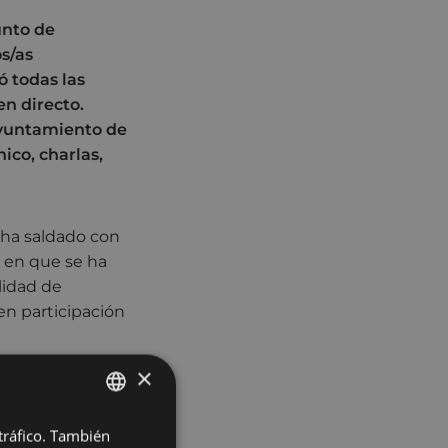
unto de
s/as
ó todas las
en directo.
Ayuntamiento de
ico, charlas,
e ha saldado con
a en que se ha
lidad de
 en participación
×
ogías, ha sido
o con la
Departamento de
 tráfico. También
BASQUE