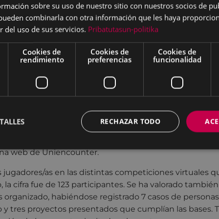
ico, Empleo e Innovación, con actividades y la presenc
mación sobre su uso de nuestro sitio con nuestros socios de pub
mbito de la informática y la digitalización.
s pueden combinarla con otra información que les haya proporci
r del uso de sus servicios.
Pribatutasun-politika
ctividades que se ofrecieron tuvieron fundamentalmente
nico, además de una vertiente lúdica, con charlas ofreci
Cookies de
Cookies de
Cookies de
rendimiento
preferencias
funcionalidad
mundo de la informática y ciberseguridad, así como taller
 juegos en red o Esports.
te la iniciativa, se llevó a cabo el desarrollo y adecuación
el punto de encuentro de esta edición de ‘Uni Encounter’
con 160 personas participantes. El nivel de participació
TALLES
RECHAZAR TODO
ACE
expectativas, ya que tuvo como resultado más de 1.500 v
ilar a la de las visitas registradas durante la semana de ce
ina web de Uniencounter.
s jugadores/as en las distintas competiciones virtuales q
, la cifra fue de 123 participantes. Se ha valorado tambié
s organizado, habiéndose registrado 7 casos de persona
 tres proyectos presentados que cumplían las bases. 