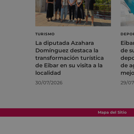
TURISMO
DEPO
La diputada Azahara
Eiba
Domínguez destaca la
de s
transformación turística
depo
de Eibar en su visita a la
de a
localidad
mejo
30/07/2026
29/07
Mapa del Sitio