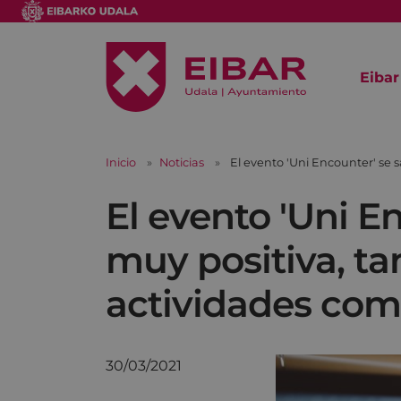
Eibar
Inicio
Noticias
El evento 'Uni Encounter' se 
El evento 'Uni E
muy positiva, ta
actividades com
30/03/2021