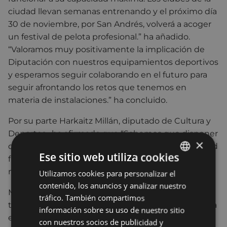
ciudad llevan semanas entrenando y el próximo día
30 de noviembre, por San Andrés, volverá a acoger
un festival de pelota profesional.” ha añadido.
“Valoramos muy positivamente la implicación de
Diputación con nuestros equipamientos deportivos
y esperamos seguir colaborando en el futuro para
seguir afrontando los retos que tenemos en
materia de instalaciones.” ha concluido.
Por su parte Harkaitz Millán, diputado de Cultura y
Deportes, ha afirmado que “Sabemos que disponer
×
de espacios próximos para la práctica de la actividad
Ese sitio web utiliza cookies
física constituye un indicador que influye en los
niveles de actividad de la población.
Utilizamos cookies para personalizar el
BASQUE
contenido, los anuncios y analizar nuestro
SPANISH
Más allá de la propia práctica deportiva, incide
tráfico. También compartimos
también en aspectos transversales como la salud, la
información sobre su uso de nuestro sitio
educación, la convivencia, la igualdad o la
con nuestros socios de publicidad y