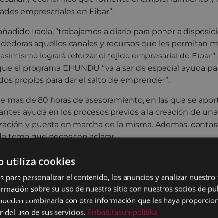
ades empresariales en Eibar”.
añadido Iraola, “trabajamos a diario para poner a disposic
edoras aquellos canales y recursos que les permitan mat
asimismo logrará reforzar el tejido empresarial de Eibar”.
a que el programa EHUNDU “va a ser de especial ayuda p
os propios para dar el salto de emprender”.
e más de 80 horas de asesoramiento, en las que se aporta
antes ayuda en los procesos previos a la creación de un
ización y puesta en marcha de la misma. Además, contar
a tema que necesiten aclarar.
se les ofrece la opción de formar parte de una comunida
b utiliza cookies
ras, así como facilidades para la utilización de las inst
s para personalizar el contenido, los anuncios y analizar nuestro
 proyecto de empresa y los recursos para ponerlo en mar
mación sobre su uso de nuestro sitio con nuestros socios de pub
s pueden combinarla con otra información que les haya proporci
n el programa facilita, además, la visibilidad de su proyec
r del uso de sus servicios.
Pribatutasun-politika
omo el acceso a la red de empresas industriales de la c