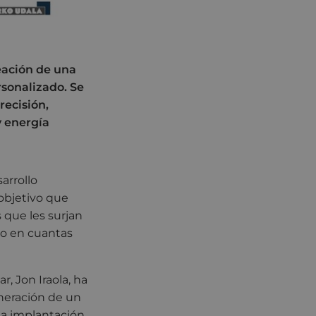
reación de una
sonalizado. Se
recisión,
y energía
arrollo
objetivo que
 que les surjan
do en cuantas
, Jon Iraola, ha
neración de un
a implantación