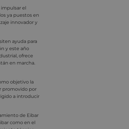
 impulsar el
os ya puestos en
aje innovador y
iten ayuda para
ón y este año
dustrial, ofrece
stán en marcha.
mo objetivo la
ar promovido por
gido a introducir
amiento de Eibar
ibar como en el