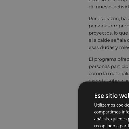
de nuevas activid
Por esa razón, ha 
personas emprend
proyectos, lo que 
el alcalde señal
esas dudas y mied
El programa ofrec
personas particip
como la material
experta sobre cad
Por otra parte, 
Ese sitio we
con ideas innovado
Utilizamos cookie
poder trabajar su
compartimos infor
análisis, quiene
La participación e
recopilado a parti
networking, así c