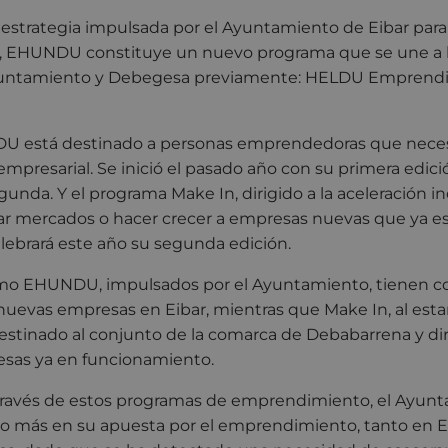
 estrategia impulsada por el Ayuntamiento de Eibar para
 EHUNDU constituye un nuevo programa que se une a l
yuntamiento y Debegesa previamente: HELDU Emprendiz
U está destinado a personas emprendedoras que neces
 empresarial. Se inició el pasado año con su primera edici
gunda. Y el programa Make In, dirigido a la aceleración in
ar mercados o hacer crecer a empresas nuevas que ya e
lebrará este año su segunda edición.
o EHUNDU, impulsados por el Ayuntamiento, tienen co
nuevas empresas en Eibar, mientras que Make In, al est
stinado al conjunto de la comarca de Debabarrena y diri
sas ya en funcionamiento.
 través de estos programas de emprendimiento, el Ayunt
so más en su apuesta por el emprendimiento, tanto en E