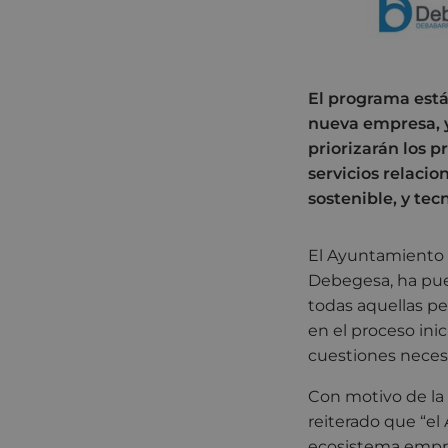
El programa está
nueva empresa, y
priorizarán los p
servicios relacio
sostenible, y tec
El Ayuntamiento d
Debegesa, ha pu
todas aquellas p
en el proceso ini
cuestiones neces
Con motivo de la 
reiterado que “e
ecosistema empre