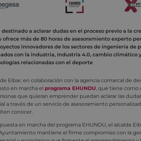
 destinado a aclarar dudas en el proceso previo a la c
 ofrece más de 80 horas de asesoramiento experto per
royectos innovadores de los sectores de ingeniería de p
nados con la industria, Industria 4.0, cambio climático 
nologías relacionadas con el deporte
e Eibar, en colaboración con la agencia comarcal de des
esto en marcha el
programa EHUNDU
, que tiene como 
ersonas que quieran emprender puedan aclarar las dudas
cial a través de un servicio de asesoramiento personaliza
iten conocer.
puesta en marcha del programa EHUNDU, el alcalde Eibar
l Ayuntamiento mantiene el firme compromiso con la ge
sarial y económico que fomente el emprendimiento y l