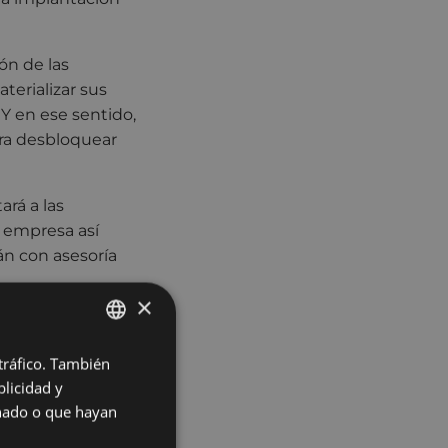
ión de las
erializar sus
 Y en ese sentido,
ara desbloquear
rá a las
a empresa así
án con asesoría
×
d emprendedora
alaciones donde
 tráfico. También
BASQUE
cha.
licidad y
SPANISH
onado o que hayan
to y el
omarca de