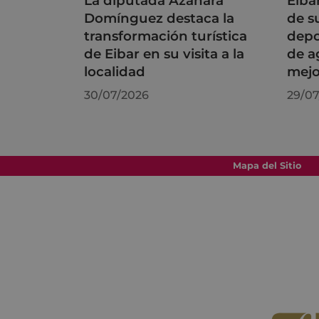
La diputada Azahara
Eiba
Domínguez destaca la
de s
transformación turística
depo
de Eibar en su visita a la
de a
localidad
mejo
30/07/2026
29/07
Mapa del Sitio