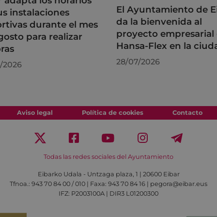
r adapta los horarios
El Ayuntamiento de E
us instalaciones
da la bienvenida al
rtivas durante el mes
proyecto empresarial
gosto para realizar
Hansa-Flex en la ciud
ras
28/07/2026
/2026
Aviso legal
Política de cookies
Contacto
Todas las redes sociales del Ayuntamiento
Eibarko Udala - Untzaga plaza, 1 | 20600 Eibar
Tfnoa.: 943 70 84 00 / 010 | Faxa: 943 70 84 16 | pegora@eibar.eus
IFZ: P2003100A | DIR3 L01200300