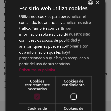
×
Entre estas actuaciones figuran la progresiva
Ese sitio web utiliza cookies
sustitución de luminarias tradicionales por otras de
tipo LED, el impulso de criterios medioambientales
Utilizamos cookies para personalizar el
BASQUE
en los diferentes aspectos del Plan General de
contenido, los anuncios y analizar nuestro
SPANISH
Ordenación Urbana, la instalación en todo Eibar de
tráfico. También compartimos
contenedores para la recogida de materia orgánica,
información sobre su uso de nuestro sitio
la instalación en determinados puntos de calderas
con nuestros socios de publicidad y
de biomasa o los paneles de energía solar.
análisis, quienes pueden combinarla con
otra información que les haya
Asimismo, se han aplicado sistemas de ahorro
proporcionado o que hayan recopilado a
energético en las escaleras y rampas mecánicas
partir del uso de sus servicios.
mediante la instalación del sistema ‘stop&go’, y se
Pribatutasun-politika
ha llevado a cabo un proceso de modificación de los
contratos de suministro de electricidad y gas para
Cookies
Cookies de
estrictamente
rendimiento
obtener ahorros energéticos y de consumo.
necesarias
Cookies de
Cookies de