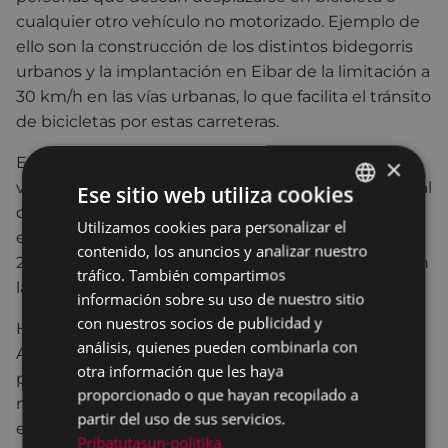
cualquier otro vehículo no motorizado. Ejemplo de
ello son la construcción de los distintos bidegorris
urbanos y la implantación en Eibar de la limitación a
30 km/h en las vías urbanas, lo que facilita el tránsito
de bicicletas por estas carreteras.
En esta línea, Iraola recuerda que “estas acciones
×
van dirigidas a fomentar el transporte sostenible y al
Ese sitio web utiliza cookies
objetivo de reducir las emisiones de gases de
Utilizamos cookies para personalizar el
BASQUE
efecto invernadero en Eibar en un 55% para el año
contenido, los anuncios y analizar nuestro
SPANISH
2030, que es una de las obligaciones adquiridas con
tráfico. También compartimos
la adhesión al PACES”.
información sobre su uso de nuestro sitio
con nuestros socios de publicidad y
Hay que recordar que el PACES, aprobado por el
análisis, quienes pueden combinarla con
Ayuntamiento en enero de este mismo año, es un
otra información que les haya
plan de acción en el que se recogen diversas
proporcionado o que hayan recopilado a
medidas y líneas de actuación para la reducción de
partir del uso de sus servicios.
emisiones de gases de efecto invernadero. La
Pribatutasun-politika