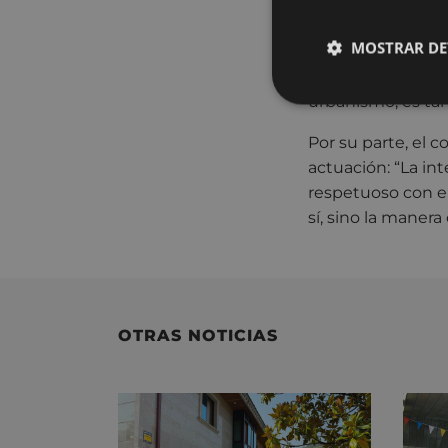
altura del edificio
MOSTRAR DE
En palabras del a
ciudad: espacios 
urbanismo, es tam
Por su parte, el c
actuación: “La in
respetuoso con el
sí, sino la manera
OTRAS NOTICIAS