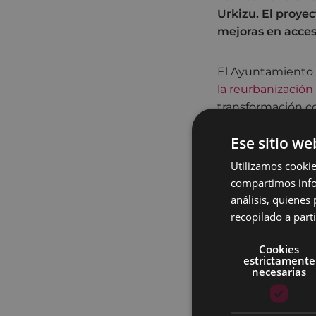
Urkizu. El proyec
mejoras en acces
El Ayuntamiento 
la reurbanización 
transformación c
presupuesto total 
Ese sitio we
La primera actuac
Utilizamos cookie
adquirido expresam
compartimos infor
una remodelación 
análisis, quiene
extenderá su alca
recopilado a parti
Urkizu.
Cookies
El proyecto conte
estrictamente
Errebal, con ampl
necesarias
del firme con asf
y accesibilidad. 