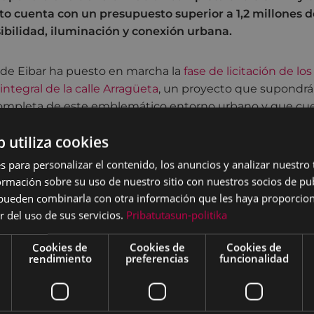
to cuenta con un presupuesto superior a 1,2 millones d
ibilidad, iluminación y conexión urbana.
de Eibar ha puesto en marcha la
fase de licitación de los
integral de la calle Arragüeta
, un proyecto que supondrá
ompleta de este emblemático entorno urbano y que cu
de 1.235.539,71 euros (IVA incluido).
b utiliza cookies
ión será la demolición del número 16, un edificio de titu
s para personalizar el contenido, los anuncios y analizar nuestro
ente para facilitar la intervención. Estos trabajos marca
mación sobre su uso de nuestro sitio con nuestros socios de pub
que se desarrollará a lo largo del último trimestre de 20
s pueden combinarla con otra información que les haya proporci
nce al tramo comprendido entre el número 1 de la calle 
r del uso de sus servicios.
Pribatutasun-politika
Cookies de
Cookies de
Cookies de
mpla una reurbanización general que seguirá la estética 
rendimiento
preferencias
funcionalidad
iación de aceras hasta los dos metros de ancho a cada la
alto impreso de apariencia adoquinada, y notables mejor
Además, se ejecutará una nueva conexión con la calle Bide