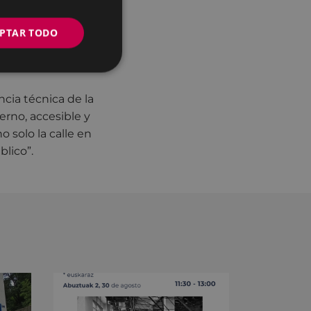
PTAR TODO
nuestra idea de
yecto no es solo
ncia técnica de la
erno, accesible y
 solo la calle en
blico”.