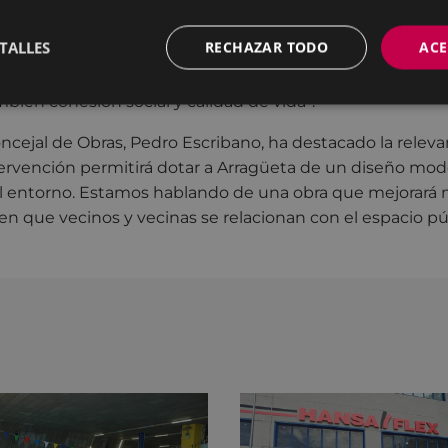
 derribado.
TALLES
RECHAZAR TODO
ACE
lcalde, Jon Iraola, “con Arragüeta damos un paso más en 
seguros, cómodos y pensados para las personas. Este pro
bién cohesión social y calidad de vida”.
oncejal de Obras, Pedro Escribano, ha destacado la releva
tervención permitirá dotar a Arragüeta de un diseño mod
 entorno. Estamos hablando de una obra que mejorará no
 en que vecinos y vecinas se relacionan con el espacio pú