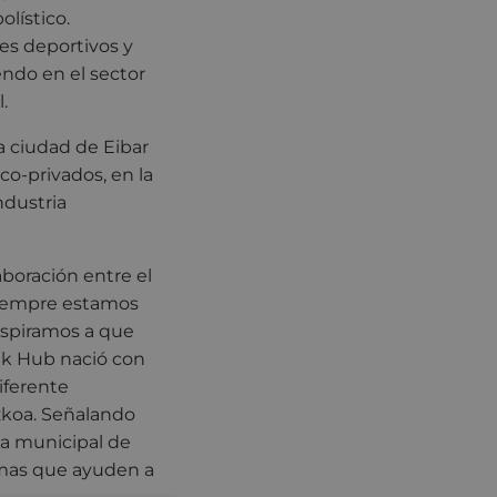
lístico.
es deportivos y
endo en el sector
.
a ciudad de Eibar
co-privados, en la
ndustria
aboración entre el
siempre estamos
 aspiramos a que
ek Hub nació con
iferente
zkoa. Señalando
ia municipal de
ramas que ayuden a