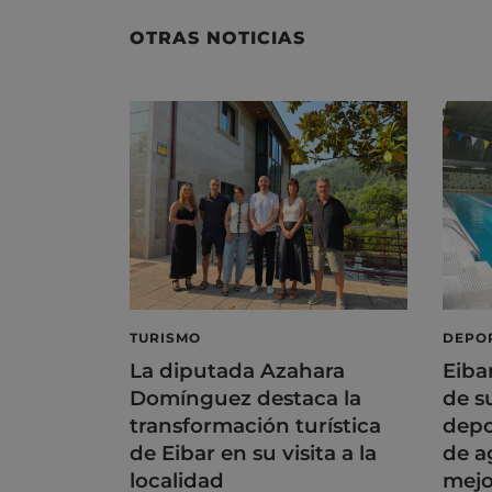
OTRAS NOTICIAS
TURISMO
DEPO
La diputada Azahara
Eiba
Domínguez destaca la
de s
transformación turística
depo
de Eibar en su visita a la
de a
localidad
mejo