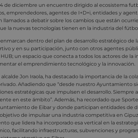
 4 de diciembre un encuentro dirigido al ecosistema futbo
ps, emprendedores, agentes de I+D+i, entidades y agent
n llamados a debatir sobre los cambios que están ocurri
ue la nuevas tecnologías tienen en la industria del fútbol
 enmarcan dentro del plan de desarrollo estratégico de l
rtivo y en su participación, junto con otros agentes públi
k HUB; un espacio que conecta a todos los actores de la i
omentar el emprendimiento tecnológico y la innovación.
 alcalde Jon Iraola, ha destacado la importancia de la col
 privado. Añadiendo que “desde nuestro Ayuntamiento 
ciones estratégicas que impulsen el desarrollo. Siempre
erente en este ámbito”. Además, ha recordado que Sport
yuntamiento de Eibar y donde participan entidades de d
 objetivo de impulsar una industria competitiva en Gipu
to que lidera ha incorporado esa vertical en la estrateg
ico, facilitando infraestructuras, subvenciones y prog