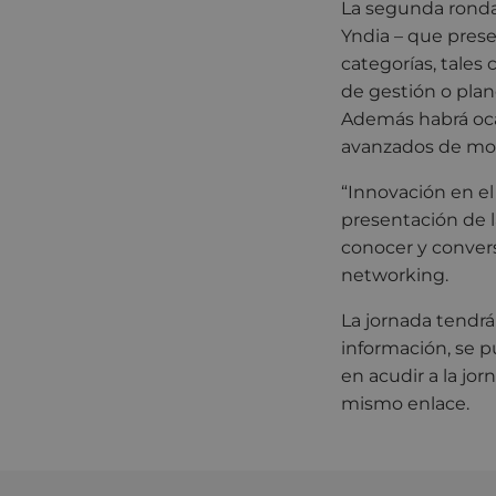
La segunda ronda 
Yndia – que pres
categorías, tales
de gestión o plan
Además habrá oca
avanzados de mon
“Innovación en el 
presentación de la
conocer y convers
networking.
La jornada tendrá 
información, se 
en acudir a la jor
mismo enlace.