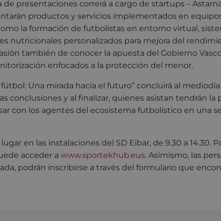
de presentaciones correrá a cargo de startups – Astarna
entarán productos y servicios implementados en equipos
 como la formación de futbolistas en entorno virtual, sis
es nutricionales personalizados para mejora del rendimi
sión también de conocer la apuesta del Gobierno Vasco
itorización enfocados a la protección del menor.
fútbol: Una mirada hacia el futuro” concluirá al mediodía
s conclusiones y al finalizar, quienes asistan tendrán la 
ar con los agentes del ecosistema futbolístico en una s
lugar en las instalaciones del SD Eibar, de 9.30 a 14.30. 
puede acceder a
www.sportekhub.eus
. Asimismo, las per
nada, podrán inscribirse a través del formulario que encon