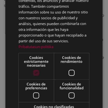
contenido, los anuncios y analizar nuestro
SPANISH
siguientes acciones:
tráfico. También compartimos
información sobre su uso de nuestro sitio
Refuerzo de los programas de empoderamiento
con nuestros socios de publicidad y
dirigidos a las niñas y adolescentes sobre la
análisis, quienes pueden combinarla con
sexualidad, relaciones de pareja, amor
otra información que les haya
romántico, talleres de autodefensa feminista, …
proporcionado o que hayan recopilado a
Puesta en marcha de intervenciones dirigidas a
partir del uso de sus servicios.
los niños y chicos para trabajar la afectividad, los
Pribatutasun-politika
modelos relacionales, los modelos de
Cookies
Cookies de
masculinidad, o las estrategias de superación de
estrictamente
rendimiento
roles sexistas y la paridad.
necesarias
Elaboración de estrategias de prevención y
respuesta a la violencia digital, combatiendo
también estas nuevas formas de violencia
Cookies de
Cookies de
machista.
preferencias
funcionalidad
Reforzar procesos educativos con menores del
municipio a través del programa BELDUR
BARIK y otras iniciativas de impulso local.
Cookies no clasificadas