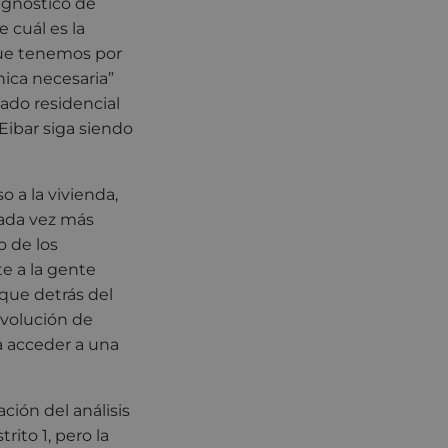
agnóstico de
 cuál es la
 que tenemos por
nica necesaria”
ado residencial
Eibar siga siendo
o a la vivienda,
cada vez más
o de los
e a la gente
 que detrás del
 evolución de
ra acceder a una
ción del análisis
rito 1, pero la