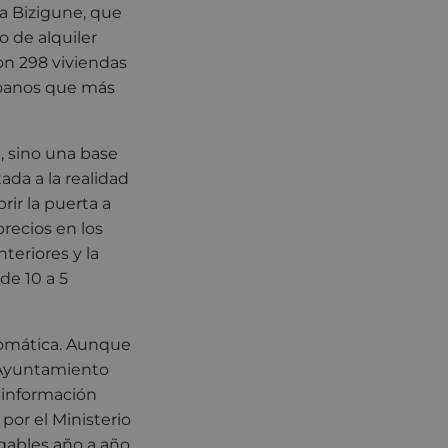
ma Bizigune, que
o de alquiler
on 298 viviendas
coanos que más
, sino una base
ada a la realidad
rir la puerta a
precios en los
teriores y la
de 10 a 5
tomática. Aunque
l Ayuntamiento
 información
por el Ministerio
ogables año a año