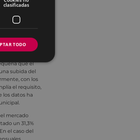
 establece que el
clasificadas
nco años un
 IPC de Euskadi.
iler, sumada a los
iones o
na.
PTAR TODO
 como el Distrito 5
equería que el
 una subida del
ormente, con los
lía el requisito,
e los datos ha
unicipal.
e el mercado
ntado un 31,3%
n el caso del
ensuales.