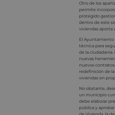
Otro de los apart
permite incorpora
protegido gestio
dentro de este s
viviendas aporta 
El Ayuntamiento 
técnica para segui
de la ciudadanía. 
nuevas herramient
nuevos contratos 
redefinición de l
viviendas en pro
No obstante, des
un municipio cump
debe elaborar pre
pública y aprobar
de Vivienda, la de