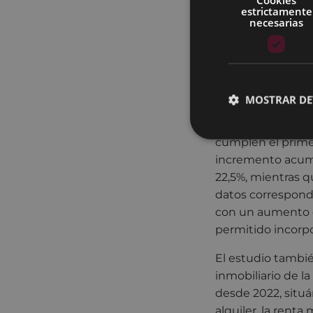
El primero de esos
estrictamente
necesarias
precio de compra
crecimiento acum
El segundo criter
gastos y suminist
comunidad, supere
MOSTRAR DE
En el caso de Eiba
cumplen el primer
incremento acumul
22,5%, mientras q
datos correspondi
con un aumento de
permitido incorpo
El estudio tambié
inmobiliario de l
desde 2022, situ
alquiler, la rent