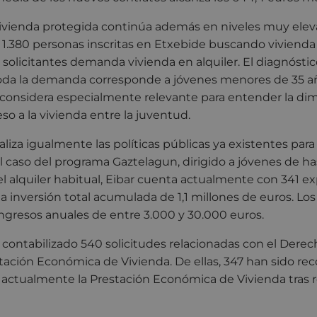
vienda protegida continúa además en niveles muy elev
.380 personas inscritas en Etxebide buscando vivienda e
 solicitantes demanda vivienda en alquiler. El diagnósti
toda la demanda corresponde a jóvenes menores de 35 a
considera especialmente relevante para entender la di
o a la vivienda entre la juventud.
za igualmente las políticas públicas ya existentes para f
 el caso del programa Gaztelagun, dirigido a jóvenes de ha
 del alquiler habitual, Eibar cuenta actualmente con 341 
a inversión total acumulada de 1,1 millones de euros. Los
ngresos anuales de entre 3.000 y 30.000 euros.
contabilizado 540 solicitudes relacionadas con el Derech
stación Económica de Vivienda. De ellas, 347 han sido re
 actualmente la Prestación Económica de Vivienda tras r