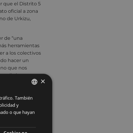
 que el Distrito 5
o oficial a zona
no de Urkizu,
er de “una
 más herramientas
r a los colectivos
ido hacer un
ino que nos
explicó.
×
untamiento para
al tensionado, una
 tráfico. También
BASQUE
nda. La normativa
licidad y
SPANISH
 oferta
onado o que hayan
e basta con que se
Cookies no