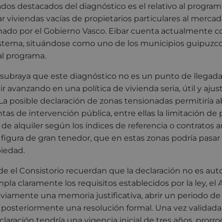
ados destacados del diagnóstico es el relativo al progra
r viviendas vacías de propietarios particulares al mercad
nado por el Gobierno Vasco. Eibar cuenta actualmente c
istema, situándose como uno de los municipios guipuz
al programa.
subraya que este diagnóstico no es un punto de llegada
r avanzando en una política de vivienda seria, útil y ajust
La posible declaración de zonas tensionadas permitiría ab
as de intervención pública, entre ellas la limitación de 
de alquiler según los índices de referencia o contratos an
a figura de gran tenedor, que en estas zonas podría pasar 
piedad.
de el Consistorio recuerdan que la declaración no es au
la claramente los requisitos establecidos por la ley, e
viamente una memoria justificativa, abrir un periodo de
 posteriormente una resolución formal. Una vez validada 
claración tendría una vigencia inicial de tres años, prorr