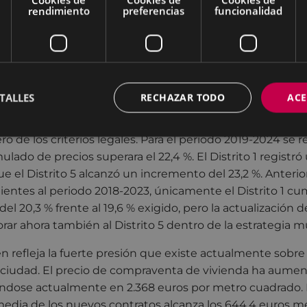
 criterios hace referencia a la evolución de los precios y
rendimiento
preferencias
funcionalidad
 o alquiler debe haber experimentado en los últimos ci
ulado superior en al menos tres puntos porcentuales al
io establece que la carga media de la hipoteca o del alqu
ros básicos como electricidad, agua, gas, telecomunicac
 el 30 % de los ingresos medios de los hogares de la zo
TALLES
RECHAZAR TODO
ACE
r, el diagnóstico técnico confirma que tanto el Distrito 1
o de los criterios legales. Para el periodo 2019-2024 se r
ado de precios superara el 22,4 %. El Distrito 1 registró
ue el Distrito 5 alcanzó un incremento del 23,2 %. Anteri
entes al periodo 2018-2023, únicamente el Distrito 1 cump
l 20,3 % frente al 19,6 % exigido, pero la actualización d
rar ahora también al Distrito 5 dentro de la estrategia m
n refleja la fuerte presión que existe actualmente sobr
a ciudad. El precio de compraventa de vivienda ha aume
ándose actualmente en 2.368 euros por metro cuadrado. E
a media de los nuevos contratos alcanza los 644,4 euros m