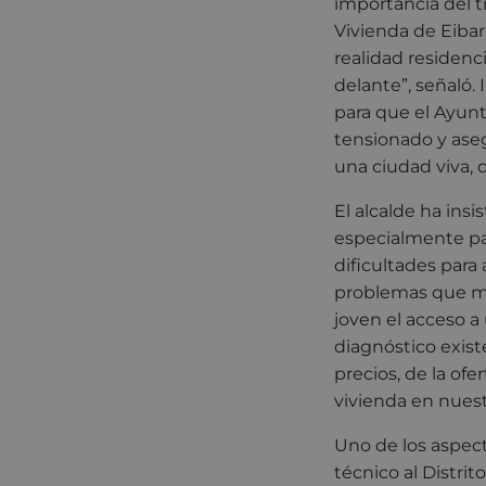
importancia del t
Vivienda de Eibar
realidad residenc
delante”, señaló.
para que el Ayunt
tensionado y aseg
una ciudad viva, 
El alcalde ha insi
especialmente pa
dificultades para
problemas que má
joven el acceso a
diagnóstico existe
precios, de la ofe
vivienda en nuest
Uno de los aspect
técnico al Distrito