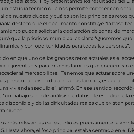
rabajo realizado. “Hoy presentamos los resultados del Di
, un estudio técnico que nos permite conocer con detalle
ial de nuestra ciudad y cuáles son los principales retos
 Iraola destacó que el documento constituye “la base téc
amiento pueda solicitar la declaración de zonas de merc
uró que la prioridad municipal es clara: “Queremos que 
dinámica y con oportunidades para todas las personas”.
stido en que uno de los grandes retos actuales es el acces
ra la juventud y para muchas familias que encuentran 
 acceder al mercado libre. “Tenemos que actuar sobre un
s preocupa hoy en día a muchas familias, especialment
 una vivienda asequible”, afirmó. En ese sentido, recordó
 “un trabajo serio de análisis de datos, de estudio de la
rta disponible y de las dificultades reales que existen pa
ra ciudad”.
os más relevantes del estudio es precisamente la amplia
 5. Hasta ahora, el foco principal estaba centrado en el Dist