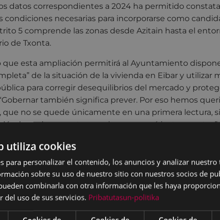
los datos correspondientes a 2024 ha permitido constatar
 condiciones necesarias para incorporarse como candidat
strito 5 comprende las zonas desde Azitain hasta el entor
rio de Txonta.
o que esta ampliación permitirá al Ayuntamiento dispon
mpleta” de la situación de la vivienda en Eibar y utilizar
ública para corregir desequilibrios del mercado y protege
 “Gobernar también significa prever. Por eso hemos quer
o, que no se quede únicamente en una primera lectura, s
 dónde podemos actuar mejor y con qué instrumentos”, 
b utiliza cookies
ma parte de los trabajos técnicos impulsados por el Ay
e solicitud de declaración de zonas de mercado residenci
s para personalizar el contenido, los anuncios y analizar nuestro
n la Ley 12/2023, de 24 de mayo, por el Derecho a la Vivie
mación sobre su uso de nuestro sitio con nuestros socios de pub
a declarar una zona tensionada debe existir un riesgo de
s pueden combinarla con otra información que les haya proporci
oblemas de asequibilidad en el acceso a la vivienda y qu
r del uso de sus servicios.
Pribatutasun-politika
criterios establecidos por la propia ley.
Cookies de
Cookies de
Cookies de