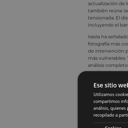
actualización de 
también reúne las
tensionada. El di
incluyendo el bar
Iraola ha señalad
fotografía más co
de intervención p
más vulnerables.
análisis complet
ayude a detectar
Ese sitio we
El documento for
evaluar la posibl
Utilizamos cookie
figura recogida e
compartimos infor
establece que par
análisis, quiene
insuficiente o pr
recopilado a parti
cumpla uno de los 
Cookies