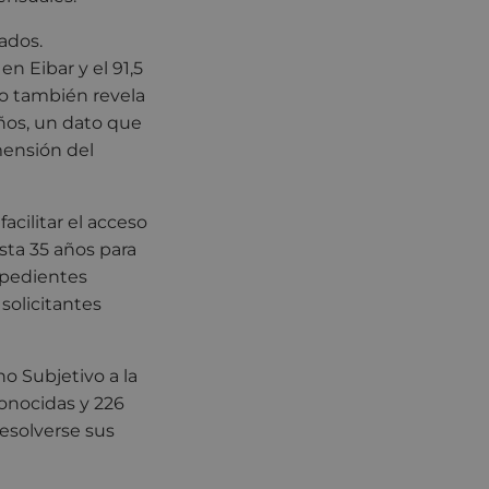
ados.
n Eibar y el 91,5
co también revela
ños, un dato que
mensión del
acilitar el acceso
sta 35 años para
expedientes
 solicitantes
o Subjetivo a la
conocidas y 226
esolverse sus