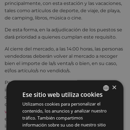
principalmente, con esta estación y las vacaciones,
tales como artículos de deporte, de viaje, de playa,
de camping, libros, música o cine.
De esta forma, en la adjudicación de los puestos se
dará prioridad a quienes cumplan este requisito.
Al cierre del mercado, a las 14:00 horas, las personas
vendedoras deberán volver al mercado a recoger
bien el importe de la/s venta/s o bien, en su caso,
el/los artículo/s no vendido/s.
Para participar en un puesto de venta, es
×
imprescindible hacer la reserva previa y ser mayor
Ese sitio web utiliza cookies
de edad. Se concertará cita llamando al 943670249
Utilizamos cookies para personalizar el
BASQUE
o rellenando el formulario disponible en
contenido, los anuncios y analizar nuestro
www.merkabi.eus/eibar
. El plazo de inscripción
SPANISH
tráfico. También compartimos
estará abierto desde el 19 hasta el 27 de mayo,
información sobre su uso de nuestro sitio
inclusive. En el caso de la venta en depósito no es