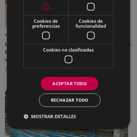
Cookies de
Cookies de
preferencias
funcionalidad
TURISMO
La diputada Azahara Domínguez destaca la
Cookies no clasificadas
transformación turística de Eibar en su
visita a la localidad
30/07/2026
ACEPTAR TODO
RECHAZAR TODO
MOSTRAR DETALLES