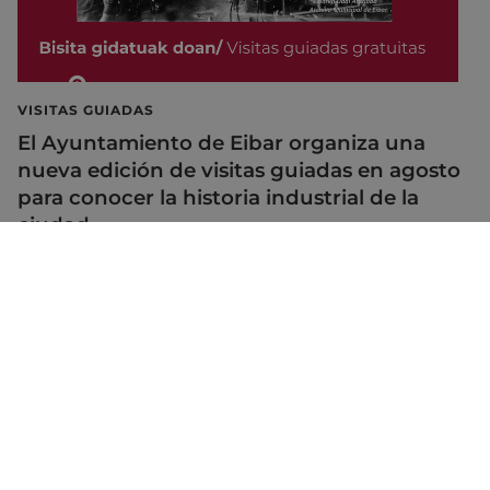
VISITAS GUIADAS
El Ayuntamiento de Eibar organiza una
nueva edición de visitas guiadas en agosto
para conocer la historia industrial de la
ciudad
28/07/2026
Mapa del Sitio
Aviso legal
Política de cookies
Contacto
Accesibilidad