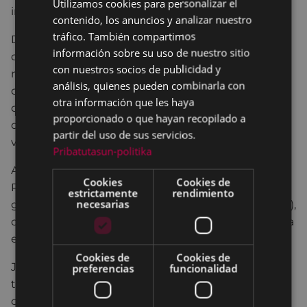
Utilizamos cookies para personalizar el
BASQUE
informará a las personas usuarias.
contenido, los anuncios y analizar nuestro
SPANISH
tráfico. También compartimos
Desde el pasado lunes, 26 de enero
, los vehículos
información sobre su uso de nuestro sitio
que hasta ahora no eran considerados vehículos a
con nuestros socios de publicidad y
motor y que superen los límites establecidos
análisis, quienes pueden combinarla con
deberán disponer de un
seguro de responsabilidad
otra información que les haya
civil en vigor
para poder circular. La ausencia de
proporcionado o que hayan recopilado a
dicho seguro podrá conllevar la
inmovilización del
partir del uso de sus servicios.
vehículo
.
Pribatutasun-politika
Además, los Vehículos eléctricos de Movilidad
Cookies
Cookies de
Personal deberán inscribirse en un
registro público
estrictamente
rendimiento
necesarias
gestionado por la Dirección General de Tráfico (DGT)
,
contar con un
certificado de circulación
, y llevar una
etiqueta identificativa o placa visible
.
Cookies de
Cookies de
Jon Iraola
ha recalcado que "es fundamental que
preferencias
funcionalidad
todos los patinetes eléctricos cuenten con
certificado de circulación y etiqueta identificativa,