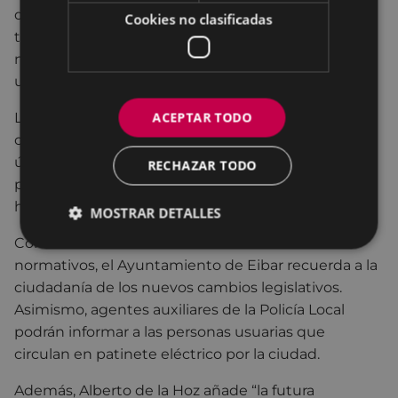
de manera que podamos garantizar su legalidad y
Cookies no clasificadas
trazabilidad. La DGT gestionará este registro, y
nosotros colaboraremos en informar y orientar a los
usuarios.".
ACEPTAR TODO
Los patinetes que no dispongan de certificado de
circulación y etiqueta identificativa podrán circular
únicamente hasta el
22 de enero de 2027
, fecha a
RECHAZAR TODO
partir de la cual solo podrán hacerlo los vehículos
homologados.
MOSTRAR DETALLES
Con el fin de dar a conocer estos cambios
normativos, el Ayuntamiento de Eibar recuerda
a la
ciudadanía de los nuevos cambios legislativos
.
Asimismo, agentes auxiliares de la Policía Local
podrán informar a las personas usuarias que
circulan en patinete eléctrico por la ciudad.
Además, Alberto de la Hoz añade “la futura