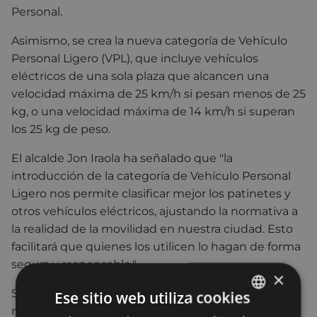
Personal.
Asimismo, se crea la nueva categoría de
Vehículo
Personal Ligero (VPL)
, que incluye vehículos
eléctricos de una sola plaza que alcancen una
velocidad máxima de
25 km/h
si pesan menos de 25
kg, o una velocidad máxima de
14 km/h
si superan
los 25 kg de peso.
El alcalde Jon Iraola ha señalado que "la
introducción de la categoría de Vehículo Personal
Ligero nos permite clasificar mejor los patinetes y
otros vehículos eléctricos, ajustando la normativa a
la realidad de la movilidad en nuestra ciudad. Esto
facilitará que quienes los utilicen lo hagan de forma
segura y responsable.".
×
Se ha concretado la normativa específica en
Ese sitio web utiliza cookies
materia de seguros para esta nueva categoría
y, se