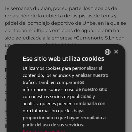
16 semanas durarán, por su parte, los trabajos de
reparación de la cubierta de las pistas de tenis y
pádel del complejo deportivo de Unbe, en la que se
contaban múltiples entradas de agua. La obra ha
sido adjudicada a la empresa «Cumenorte S.L.» con
un presupuesto de 264.886, 16 euros.
×
Proyecto ambicioso
Ese sitio web utiliza cookies
Utilizamos cookies para personalizar el
BASQUE
Por último, permanece abierto hasta el 31 de
contenido, los anuncios y analizar nuestro
octubre el plazo de presentación de ofertas para el
SPANISH
tráfico. También compartimos
derribo parcial del edificio «Hijos de Gabilondo», que
información sobre su uso de nuestro sitio
cuenta con un presupuesto de 350.331,46 euros y
con nuestros socios de publicidad y
un plazo de ejecución de 14 semanas.
análisis, quienes pueden combinarla con
otra información que les haya
Se espera que estos trabajos se realicen a primeros
proporcionado o que hayan recopilado a
del próximo año, ya que previamente se han de
partir del uso de sus servicios.
llevar a cabo las obras de desamiantado de las
Pribatutasun-politika