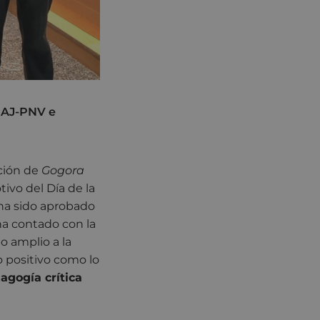
 EAJ-PNV e
cción de
Gogora
ivo del Día de la
ha sido aprobado
ha contado con la
o amplio a la
o positivo como lo
agogía crítica