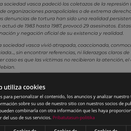
 la sociedad vasca padeció los coletazos de la represión 
e organizaciones parapoliciales o de extrema derech
s denuncias de tortura han sido una realidad persisten
ue actuó de 1983 hasta 1987, provocó 29 asesinatos. Esta
inación y negación oficial de su existencia y realidad.
la sociedad vasca vivió atrapada, coaccionada, conmoc
ciada..., sin encontrar referencias, ni liderazgos claros d
er caso es que las víctimas no recibieron la atención, el
debían.
por parte de la ciudadanía; pero tampoco por parte de la
b utiliza cookies
ticos, los medios de comunicación o los agentes sociales
debe ser asumida de modo crítico y autocrítico.
s para personalizar el contenido, los anuncios y analizar nuestro
mación sobre su uso de nuestro sitio con nuestros socios de pub
ícitamente que, hasta primeros de los 90, en nuestra
s pueden combinarla con otra información que les haya proporci
la causa de las víctimas, a la sensibilidad y respuesta 
r del uso de sus servicios.
Pribatutasun-politika
no todas las víctimas recibieron una misma considerac
pendiendo de quién fuese el victimario o dónde fuese si
Cookies de
Cookies de
Cookies de