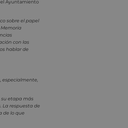
 el Ayuntamiento
co sobre el papel
o Memoria
encias
ación con las
mos hablar de
s, especialmente,
a su etapa más
s. La respuesta de
a de lo que