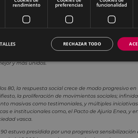
reconocer críticamente que, en los años siguientes, 
rendimiento
preferencias
funcionalidad
as desdibujaron la unidad en la solidaridad y en el recha
ca por todo ello. Pedimos perdón a las víctimas de la v
smos, sin exclusión, especialmente a las producidas en l
esatención que padecieron. Queremos subrayar singula
TALLES
RECHAZAR TODO
ACE
nte las víctimas provocadas por ETA, porque esta orga
. Frente a todas las víctimas reconocemos que debimos
mejor y más unidos.
los 80, la respuesta social crece de modo progresivo en
esto, la proliferación de movimientos sociales; infinid
nto masivas como testimoniales, y múltiples iniciativas 
icas e institucionales como, el Pacto de Ajuria Enea, y e
ciedad vasca.
90 estuvo presidida por una progresiva sensibilización 