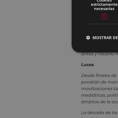
También debemos 
estrictamente
necesarias
divisiones polític
Hacemos autocríti
todos los terrori
70 y 80 por la d
MOSTRAR DE
reconocimiento a
con apoyo social
antes y hacerlo 
Luces
Desde finales de 
pondrán de manifi
movilizaciones ta
mediáticas, polít
ámbitos de la so
La década de los 