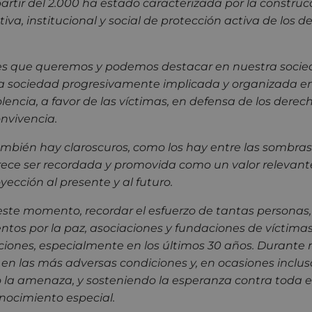
 partir del 2.000 ha estado caracterizada por la constru
va, institucional y social de protección activa de los d
ces que queremos y podemos destacar en nuestra socied
a sociedad progresivamente implicada y organizada en
iolencia, a favor de las víctimas, en defensa de los dere
onvivencia.
ambién hay claroscuros, como los hay entre las sombras.
ece ser recordada y promovida como un valor relevant
ección al presente y al futuro.
 este momento, recordar el esfuerzo de tantas personas
ntos por la paz, asociaciones y fundaciones de víctimas
ituciones, especialmente en los últimos 30 años. Durant
 en las más adversas condiciones y, en ocasiones inclu
o la amenaza, y sosteniendo la esperanza contra toda 
ocimiento especial.