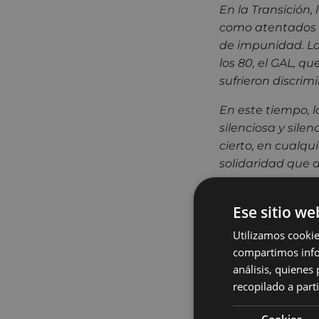
En la Transición,
como atentados d
de impunidad.
La
los 80, el GAL, q
sufrieron discrim
En este tiempo, 
silenciosa y silen
cierto, en cualqui
solidaridad que 
No la recibieron 
Ese sitio we
los partidos polí
gran sombra que 
Utilizamos cookie
compartimos infor
Reconocemos expl
análisis, quiene
llegamos tarde a 
recopilado a parti
reconocemos que 
institucional, de
Cookies