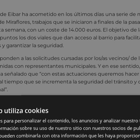
e Eibar ha acometido en los últimos días una serie de m
de Miraflores, trabajos que se iniciaron a finales de la p
a semana, con un coste de 14.000 euros. El objetivo de l
puntos los dos viales que dan acceso al barrio para facilita
 y garantizar la seguridad.
ponden a las solicitudes cursadas por los/as vecinos/ de 
das con representantes municipales. Y en ese sentido, 
a, ha señalado que “con estas actuaciones queremos hace
, al tiempo que se incrementa la seguridad del tránsito 
al”.
e han realizado en tres puntos de los accesos. En el vial
b utiliza cookies
 más próximo a Itzio, que actualmente utilizan los residen
ada de vehículos, se ha procedido a ensanchar la zona d
s para personalizar el contenido, los anuncios y analizar nuestro
to junto a una curva muy cerrada para facilitar la maniob
mación sobre su uso de nuestro sitio con nuestros socios de pub
 vial, algunos vehículos solían tener dificultades para to
s pueden combinarla con otra información que les haya proporci