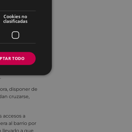
 una superficie
Cookies no
s próxima al
clasificadas
e utilizan los/as
icie de 128
pieza del terreno
PTAR TODO
 este mismo vial,
s 5,50 metros en
.
hora, disponer de
dan cruzarse,
s accesos a
era al barrio por
n llevado a que