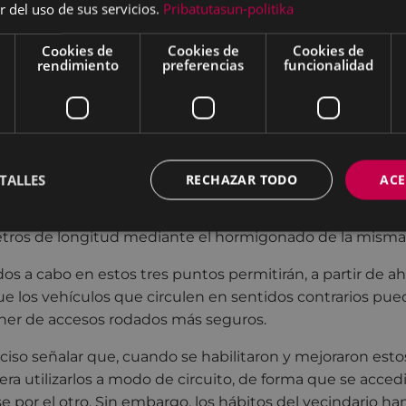
o parte de la ladera y se ha hormigonado, actuando sobre
r del uso de sus servicios.
Pribatutasun-politika
 metros cuadrados.
Cookies de
Cookies de
Cookies de
l vial que se sitúa en la zona de la carretera de Arrate má
rendimiento
preferencias
funcionalidad
-que es el otro punto de acceso al barrio- y que igualment
ntrada y salida a la zona, se ha actuado en dos puntos.
ximo a la carretera de Arrate, se ha habilitado una superf
junto a la calzada existente mediante el desbroce y lim
TALLES
RECHAZAR TODO
ACE
do de cantera (todo uno). Asimismo, metros más arriba de
 ladera para proceder a la anchura de la calzada hasta lo
tros de longitud mediante el hormigonado de la misma
dos a cabo en estos tres puntos permitirán, a partir de a
ue los vehículos que circulen en sentidos contrarios pue
er de accesos rodados más seguros.
eciso señalar que, cuando se habilitaron y mejoraron esto
a era utilizarlos a modo de circuito, de forma que se accedi
se por el otro. Sin embargo, los hábitos del vecindario ha