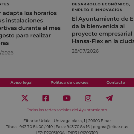
RTES
DESARROLLO ECONÓMICO,
EMPLEO E INNOVACIÓN
r adapta los horarios
El Ayuntamiento de E
us instalaciones
da la bienvenida al
rtivas durante el mes
proyecto empresarial
gosto para realizar
Hansa-Flex en la ciud
ras
28/07/2026
/2026
Aviso legal
Política de cookies
Contacto
Todas las redes sociales del Ayuntamiento
Eibarko Udala - Untzaga plaza, 1 | 20600 Eibar
Tfnoa.: 943 70 84 00 / 010 | Faxa: 943 70 84 16 | pegora@eibar.eus
IFZ: P2003100A | DIR3 L01200300