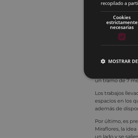
ello, se ha comid
recopilado a parti
aproximada de 30
Cookies
Por su parte, en e
estrictamente
necesarias
parque de Estixa 
vecinos/as como e
En el primero, pró
metros cuadrados 
MOSTRAR DE
y posterior verti
se ha excavado la
un tramo de 7 me
Los trabajos lleva
espacios en los q
además de dispon
Por último, es pr
Miraflores, la ide
un lado y se salie