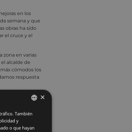
ejoras en los
asada semana y que
as obras ha sido
r el cruce y el
la zona en varias
el alcalde de
r más cómodos los
y damos respuesta
×
 de subida de
tes de la zona
e rodadura de la
 tráfico. También
BASQUE
ra, ya que, debido
licidad y
SPANISH
mar la curva. Para
onado o que hayan