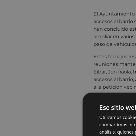
El Ayuntamiento d
accesos al barrio 
han concluido est
ampliar en varios 
paso de vehículos
Estos trabajos res
reuniones manteni
Eibar, Jon Iraol
accesos al barrio
a la petición vecin
Las actuaciones s
Ese sitio we
entrada al barrio
como subida y baj
Utilizamos cookie
calzada en el pun
compartimos infor
a la pendiente del
análisis, quiene