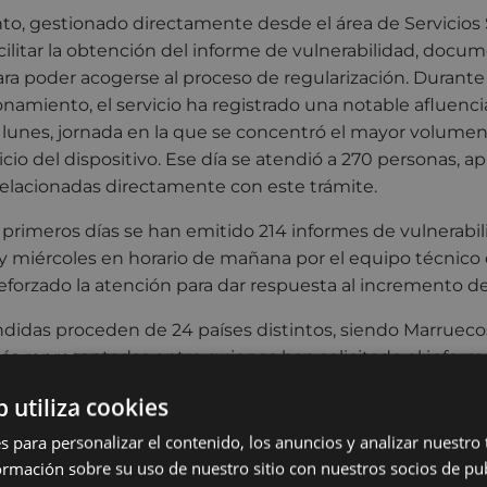
o, gestionado directamente desde el área de Servicios S
cilitar la obtención del informe de vulnerabilidad, docu
ra poder acogerse al proceso de regularización. Durante
amiento, el servicio ha registrado una notable afluenci
lunes, jornada en la que se concentró el mayor volumen
inicio del dispositivo. Ese día se atendió a 270 personas
 relacionadas directamente con este trámite.
s primeros días se han emitido 214 informes de vulnerabil
 y miércoles en horario de mañana por el equipo técnico 
reforzado la atención para dar respuesta al incremento de
didas proceden de 24 países distintos, siendo Marrueco
s representadas entre quienes han solicitado el inform
b utiliza cookies
uará funcionando sin cita previa, en horario de 9:00 a 14:
r orden de llegada, mientras el plazo del proceso de regul
s para personalizar el contenido, los anuncios y analizar nuestro
rmanezca abierto, hasta el próximo 30 de junio.
mación sobre su uso de nuestro sitio con nuestros socios de pub