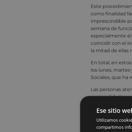
Este procedimient
como finalidad fa
imprescindible pa
semana de funcion
especialmente el 
coincidir con el 
la mitad de ellas
En total, en esto
los lunes, martes
Sociales, que ha 
Las personas aten
nacionalidades má
Ese sitio we
El servicio contin
a miércoles, y po
Utilizamos cookie
extraordinaria pe
compartimos infor