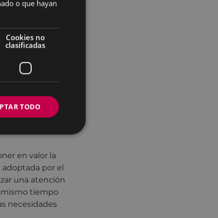
onado o que hayan
tre Pegora y el
ndo una
tes municipales,
Cookies no
ecuada y una
clasificadas
esta municipal
bar, estamos
e con garantías,
PTAR TODO
sas, y nuestro
nto que necesita
oner en valor la
n adoptada por el
izar una atención
 al mismo tiempo
las necesidades