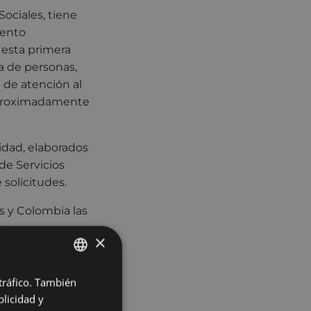
ociales, tiene
mento
 esta primera
a de personas,
 de atención al
, aproximadamente
idad, elaborados
de Servicios
 solicitudes.
s y Colombia las
e.
×
00 horas, de lunes
arización
 tráfico. También
BASQUE
licidad y
SPANISH