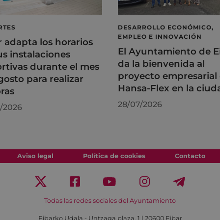
RTES
DESARROLLO ECONÓMICO,
EMPLEO E INNOVACIÓN
r adapta los horarios
El Ayuntamiento de E
us instalaciones
da la bienvenida al
rtivas durante el mes
proyecto empresarial
gosto para realizar
Hansa-Flex en la ciud
ras
28/07/2026
/2026
Aviso legal
Política de cookies
Contacto
Todas las redes sociales del Ayuntamiento
Eibarko Udala - Untzaga plaza, 1 | 20600 Eibar