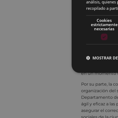
análisis, quiene
Además, el Ayunt
recopilado a parti
Departamento de 
derivación más ág
Cookies
esta coordinación
estrictamente
necesarias
mejor orientación
El alcalde de Eib
ante una situaci
poniendo todos lo
MOSTRAR DE
cercanía y eficac
compromiso es qu
en un momento t
Por su parte, la c
organización del 
Departamento de S
ágil y eficaz a l
asegurar el corre
sociales de la ciu