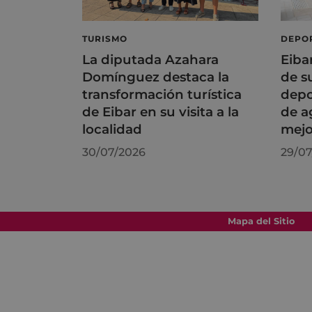
TURISMO
DEPO
La diputada Azahara
Eiba
Domínguez destaca la
de s
transformación turística
depo
de Eibar en su visita a la
de a
localidad
mejo
30/07/2026
29/07
Mapa del Sitio