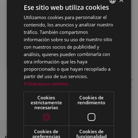
situación y opiniones.
Ese sitio web utiliza cookies
Nuevos canales de comunicación: Se ha creado
una cuenta en Instagram para informar a los
Utilizamos cookies para personalizar el
BASQUE
ciudadanos y se ha publicado un artículo sobre
contenido, los anuncios y analizar nuestro
SPANISH
tráfico. También compartimos
la creación del grupo en la revista “Eta kitto”.
información sobre su uso de nuestro sitio
Colaboración con equipos deportivos: Se ha
con nuestros socios de publicidad y
enviado el “Decálogo de los Técnicos” a
análisis, quienes pueden combinarla con
responsables de clubes deportivos para
otra información que les haya
promover el uso responsable entre los jóvenes.
proporcionado o que hayan recopilado a
Campaña con los comercios locales: En
partir del uso de sus servicios.
colaboración con la asociación de comerciantes,
Pribatutasun-politika
se ha lanzado la campaña “Gurea erabili zeinke”,
colocando pegatinas informativas en los
Cookies
Cookies de
comercios locales.
estrictamente
rendimiento
necesarias
Cookies de
Cookies de
preferencias
funcionalidad
OTRAS NOTICIAS