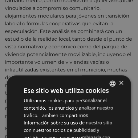
tamaño medio, como modelos de alquiler asequible
vinculados a compromiso comunitario,
alojamientos modulares para jóvenes en transición
laboral o fórmulas cooperativas que evitan la
especulación. Este análisis se combinará con un
estudio de la realidad local, tanto desde el punto de
vista normativo y económico como del parque de
vivienda potencialmente movilizable, incluyendo el
importante volumen de viviendas vacías o
infrautilizadas existentes en el municipio, muchas
de ellas construidas entre 1950 y 1975. Además, se
×
recogerá información directa de jóvenes
Ese sitio web utiliza cookies
trabajadores y estudiantes vinculados al tejido
Utilizamos cookies para personalizar el
BASQUE
productivo y educativo de Eibar para conocer sus
contenido, los anuncios y analizar nuestro
necesidades reales y su disposición a acceder a
SPANISH
tráfico. También compartimos
nuevas fórmulas residenciales.
información sobre su uso de nuestro sitio
El objetivo final no es implantar de inmediato un
con nuestros socios de publicidad y
modelo concreto, sino generar un conocimiento
análisis, quienes pueden combinarla con