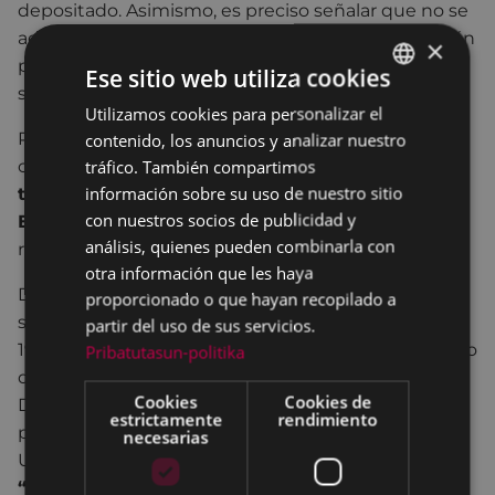
depositado. Asimismo, es preciso señalar que no se
admitirán precios superiores a los 500 euros, podrán
×
participar las personas mayores de edad, y se
Ese sitio web utiliza cookies
solicitarán el DNI y el número de teléfono.
Utilizamos cookies para personalizar el
BASQUE
Por otro lado, durante la mañana, junto al mercado,
contenido, los anuncios y analizar nuestro
SPANISH
tráfico. También compartimos
como viene siendo habitual, también habrá un
información sobre su uso de nuestro sitio
taller de reparación de bicicletas de la mano de
con nuestros socios de publicidad y
Eibar Klub Deportiboa, donde se ofrecerán
análisis, quienes pueden combinarla con
reparaciones básicas de bicicletas.
otra información que les haya
Del mismo modo, durante los días 17 y 18 de
proporcionado o que hayan recopilado a
septiembre, sábado (de 10:30 a 14.00 y de 15.30 a
partir del uso de sus servicios.
19:30) y domingo (de 10:30 a 14:00), el departamento
Pribatutasun-politika
de Movilidad y Ordenación del Territorio de la
Cookies
Cookies de
Diputación Foral de Gipuzkoa, enmarcado en su
estrictamente
rendimiento
programa “La Vuelta a Gipuzkoa”, habilitará en
necesarias
Unzaga un
punto de información denominado
“
“Bizibideak, Red de vías ciclistas de Gipuzkoa”