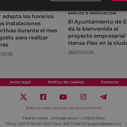
RTES
DESARROLLO ECONÓMICO,
EMPLEO E INNOVACIÓN
r adapta los horarios
El Ayuntamiento de E
us instalaciones
da la bienvenida al
rtivas durante el mes
proyecto empresarial
gosto para realizar
Hansa-Flex en la ciud
ras
28/07/2026
/2026
Aviso legal
Política de cookies
Contacto
Todas las redes sociales del Ayuntamiento
Eibarko Udala - Untzaga plaza, 1 | 20600 Eibar
Tfnoa.: 943 70 84 00 / 010 | Faxa: 943 70 84 16 | pegora@eibar.eus