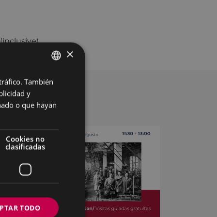
inclusive).
×
 tráfico. También
BASQUE
licidad y
SPANISH
onado o que hayan
Cookies no
clasificadas
PTAR TODO