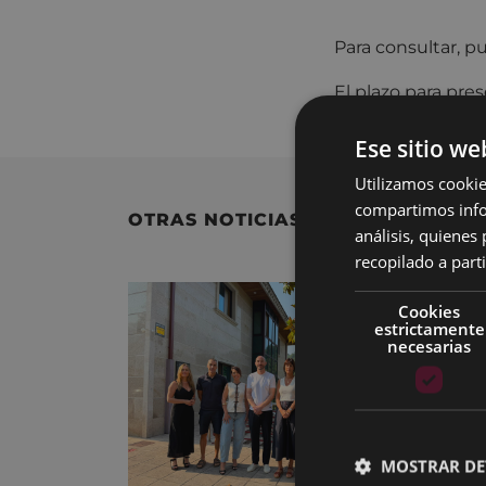
Para consultar, p
El plazo para pres
Ese sitio we
Utilizamos cookie
compartimos infor
OTRAS NOTICIAS
análisis, quiene
recopilado a parti
Cookies
estrictamente
necesarias
MOSTRAR DE