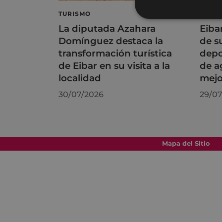
TURISMO
DEPO
La diputada Azahara
Eiba
Domínguez destaca la
de s
transformación turística
depo
de Eibar en su visita a la
de a
localidad
mejo
30/07/2026
29/07
Mapa del Sitio