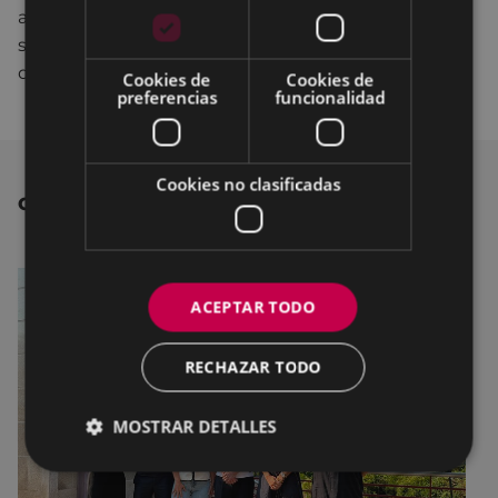
aseo autolimpiable. Además, en las últimas
semanas se ha procedido a la instalación y refuerzo
de la red de iluminación y alumbrado de la vía.
Cookies de
Cookies de
preferencias
funcionalidad
Cookies no clasificadas
OTRAS NOTICIAS
ACEPTAR TODO
RECHAZAR TODO
MOSTRAR DETALLES