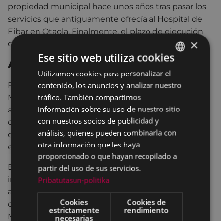
propiedad municipal hace unos años tras pasar los
servicios que antiguamente ofrecía al Hospital de
Eibar en Otaola. Finalmente, el plazo de ejecución
×
del contrato será de 60 semanas.
Ese sitio web utiliza cookies
Aseo bidegorri
Utilizamos cookies para personalizar el
BASQUE
contenido, los anuncios y analizar nuestro
Por otro lado, el Ayuntamiento ya adjudicó la obra a
SPANISH
tráfico. También compartimos
MEATZALDE INSTALACIONES SL para construir el
información sobre su uso de nuestro sitio
aseo público en el bidegorri Eibar-Elgoibar. Las
con nuestros socios de publicidad y
obras comenzarán esta misma semana y cuentan
análisis, quienes pueden combinarla con
con una inversión de 91.960,00 euros. El plazo de
otra información que les haya
ejecución es de 8 semanas.
proporcionado o que hayan recopilado a
En los últimos meses, el Ayuntamiento de Eibar ha
partir del uso de sus servicios.
instalado bancos en Maltzaga, donde lo permitía la
Pribatutasun-politika
anchura del bidegorri, que en otros tramos
Cookies
Cookies de
complica la instalación de determinados servicios.
estrictamente
rendimiento
Maltzaga será también la zona donde se ubique el
necesarias