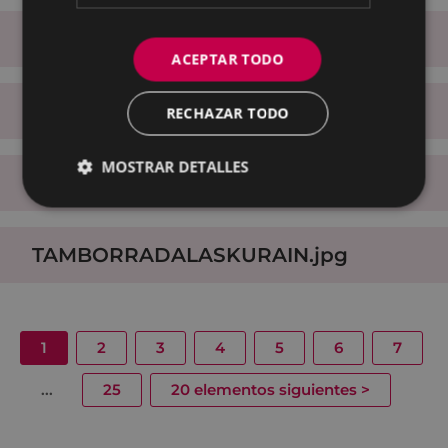
JAIMEURRUTIA.jpg
ACEPTAR TODO
BIDEERTZEAN.jpg
RECHAZAR TODO
MOSTRAR DETALLES
mursego.jpg
TAMBORRADALASKURAIN.jpg
1
2
3
4
5
6
7
...
25
20 elementos siguientes
>