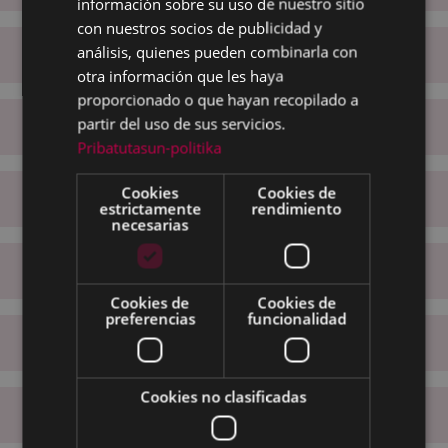
información sobre su uso de nuestro sitio
con nuestros socios de publicidad y
análisis, quienes pueden combinarla con
Juan.jpeg
otra información que les haya
proporcionado o que hayan recopilado a
partir del uso de sus servicios.
Paulino.jpeg
Pribatutasun-politika
Cookies
Cookies de
pegorairudia.jpg
estrictamente
rendimiento
necesarias
innpulso.gif
Cookies de
Cookies de
preferencias
funcionalidad
Barracas Urkizu
Cookies no clasificadas
MATSARIA.jpg