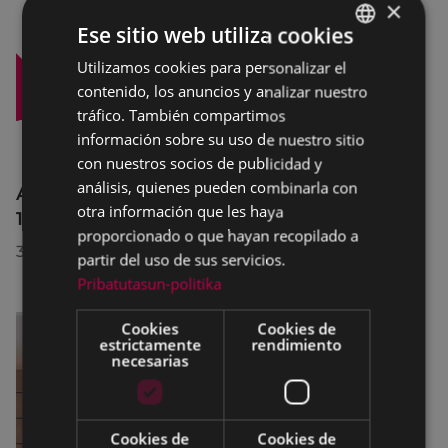
×
Ese sitio web utiliza cookies
Utilizamos cookies para personalizar el
BASQUE
contenido, los anuncios y analizar nuestro
SPANISH
tráfico. También compartimos
información sobre su uso de nuestro sitio
con nuestros socios de publicidad y
análisis, quienes pueden combinarla con
Afecciones al tráfico en la calle Egogain del
otra información que les haya
10 al 23 de agosto, por motivo de obras
proporcionado o que hayan recopilado a
30/07/2026
partir del uso de sus servicios.
Pribatutasun-politika
Cookies
Cookies de
estrictamente
rendimiento
necesarias
Cookies de
Cookies de