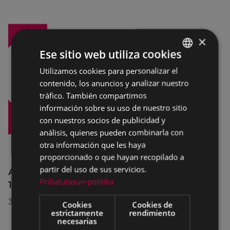
×
Ese sitio web utiliza cookies
Utilizamos cookies para personalizar el
BASQUE
contenido, los anuncios y analizar nuestro
SPANISH
tráfico. También compartimos
información sobre su uso de nuestro sitio
con nuestros socios de publicidad y
análisis, quienes pueden combinarla con
otra información que les haya
proporcionado o que hayan recopilado a
partir del uso de sus servicios.
Afecciones al tráfico en la calle Egogain del
Pribatutasun-politika
10 al 23 de agosto, por motivo de obras
30/07/2026
Cookies
Cookies de
estrictamente
rendimiento
necesarias