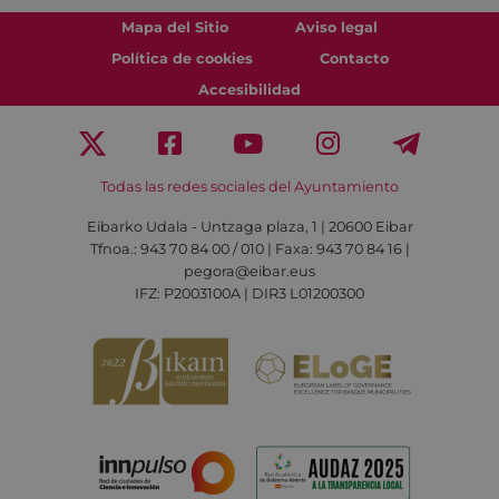
Mapa del Sitio
Aviso legal
Política de cookies
Contacto
Accesibilidad
Todas las redes sociales del Ayuntamiento
Eibarko Udala - Untzaga plaza, 1 | 20600 Eibar
Tfnoa.: 943 70 84 00 / 010 | Faxa: 943 70 84 16 |
pegora@eibar.eus
IFZ: P2003100A | DIR3 L01200300