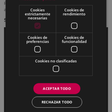
Para consultar toda la información, accede
al
documento de propuestas aprobadas
.
Cookies
Cookies de
estrictamente
rendimiento
necesarias
Sesión de Pleno del 28 de junio de 2021
Cookies de
Cookies de
preferencias
funcionalidad
Cookies no clasificadas
ACEPTAR TODO
RECHAZAR TODO