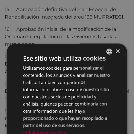
15. Aprobación definitiva del Plan Especial de
Rehabilitación Integrada del area 136 MURRATEGI.
16. Aprobación inicial de la modificación de la
Ordenanza reguladora de las viviendas tasadas
municipales.
×
17. Moción presentada por la plataforma vecinal
Ese sitio web utiliza cookies
Errebal Bizirik relativa al futuro mercado municipal
Utilizamos cookies para personalizar el
BASQUE
de Errebal.
contenido, los anuncios y analizar nuestro
SPANISH
tráfico. También compartimos
18. Moción presentada por el grupo municipal EH
información sobre su uso de nuestro sitio
Bildu relativa a la recuperación y a la reactivación del
con nuestros socios de publicidad y
sector cultural.
análisis, quienes pueden combinarla con
otra información que les haya
19. Manifiesto del Ayuntamiento de Eibar con
proporcionado o que hayan recopilado a
motivo de la celebración del día internacional de la
partir del uso de sus servicios.
liberación sexual.
Pribatutasun-politika