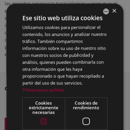
las grandes empresas tecnológicas, y para que el
×
euskera también tenga su lugar en la tecnología,
Ese sitio web utiliza cookies
está en marcha la iniciativa Common Voice. Es una
iniciativa abierta, sin ánimo de lucro, que se quiere
Utilizamos cookies para personalizar el
BASQUE
convertir en colaborativa y ahora masiva. Están
contenido, los anuncios y analizar nuestro
SPANISH
creando una batería de datos de voces abierta y
tráfico. También compartimos
pública que cualquiera puede utilizar para usarlos
información sobre su uso de nuestro sitio
en las aplicaciones que utilicen el idioma.
con nuestros socios de publicidad y
análisis, quienes pueden combinarla con
otra información que les haya
proporcionado o que hayan recopilado a
partir del uso de sus servicios.
OTRAS NOTICIAS
Pribatutasun-politika
Cookies
Cookies de
estrictamente
rendimiento
necesarias