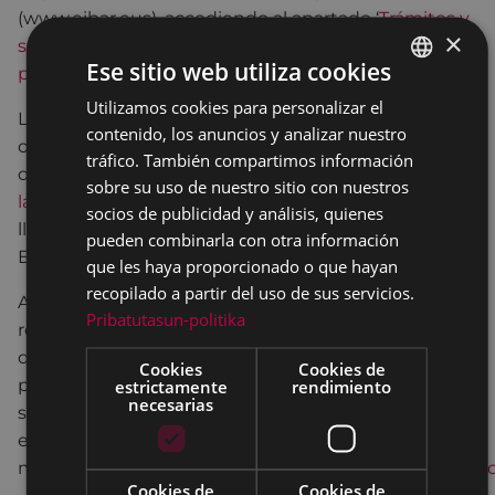
(www.eibar.eus), accediendo al apartado ‘
Trámites y
×
servicios
’, y continuando por ‘
Empleo y selección de
Ese sitio web utiliza cookies
personal
’ y ‘
Lanbide
’.
Utilizamos cookies para personalizar el
BASQUE
Las personas interesadas en inscribirse a las citadas
contenido, los anuncios y analizar nuestro
SPANISH
ofertas deberán hacerlo a través de la página web
tráfico. También compartimos información
de Lanbide (
https://www.lanbide.euskadi.eus/inicio-
sobre su uso de nuestro sitio con nuestros
lanbide/
) y podrán recabar más información
socios de publicidad y análisis, quienes
llamando al propio teléfono del Servicio Vasco de
pueden combinarla con otra información
Empleo (943023802).
que les haya proporcionado o que hayan
recopilado a partir del uso de sus servicios.
Asimismo, todas aquellas personas que deseen
Pribatutasun-politika
recibir en su correo electrónico información sobre
dichas ofertas de empleo y otras tantas que se
Cookies
Cookies de
puedan publicar en la web municipal pueden
estrictamente
rendimiento
necesarias
suscribirse al
boletín “Ofertas de trabajo
”, habilitado
en el apartado web
municipal
https://www.eibar.eus/es/tramites/suscripci
Cookies de
Cookies de